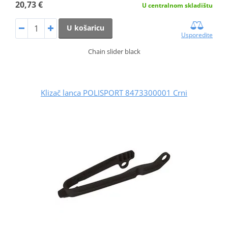
20,73 €
U centralnom skladištu
U košaricu
Usporedite
Chain slider black
Klizač lanca POLISPORT 8473300001 Crni