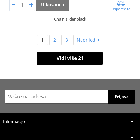
U košaricu
Usporedite
Chain slider black
1
2
3
Naprijed
Vidi više 21
Prijava
Informacije