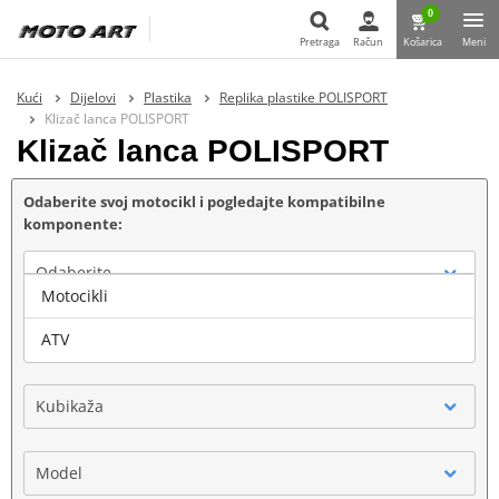
0
Pretraga
Račun
Košarica
Meni
Pretraga
Kući
Dijelovi
Plastika
Replika plastike POLISPORT
Klizač lanca POLISPORT
Klizač lanca POLISPORT
Odaberite svoj motocikl i pogledajte kompatibilne
komponente:
Odaberite
Motocikli
Marka
ATV
Kubikaža
Model