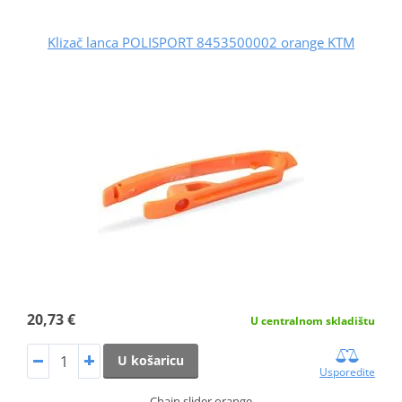
Klizač lanca POLISPORT 8453500002 orange KTM
20,73 €
U centralnom skladištu
U košaricu
Usporedite
Chain slider orange