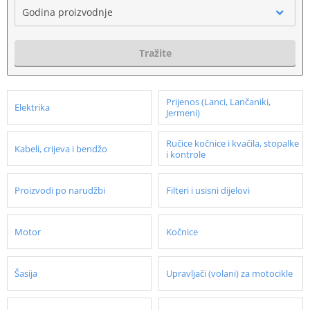
Godina proizvodnje
Tražite
Prijenos (Lanci, Lančaniki,
Elektrika
Jermeni)
Ručice kočnice i kvačila, stopalke
Kabeli, crijeva i bendžo
i kontrole
Proizvodi po narudžbi
Filteri i usisni dijelovi
Motor
Kočnice
Šasija
Upravljači (volani) za motocikle