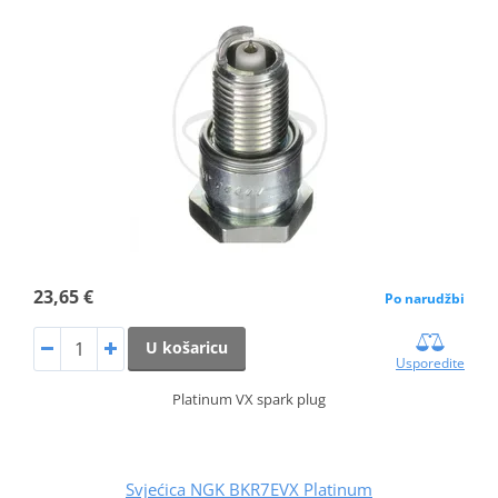
23,65 €
Po narudžbi
U košaricu
Usporedite
Platinum VX spark plug
Svjećica NGK BKR7EVX Platinum