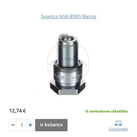
Svjećica NGK B9EG Racing
12,74 €
U centralnom skladištu
U košaricu
Usporedite