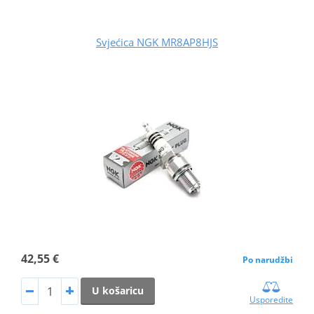
Svjećica NGK MR8AP8HJS
42,55 €
Po narudžbi
U košaricu
Usporedite