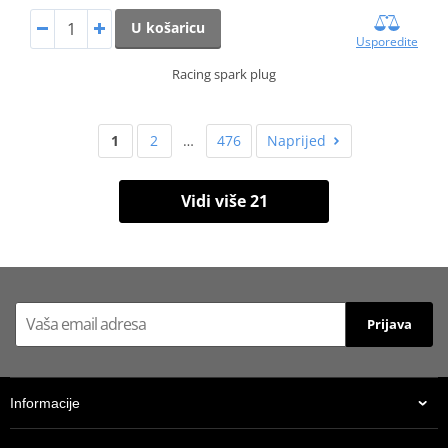
U košaricu
Usporedite
Racing spark plug
1
2
…
476
Naprijed
Vidi više 21
Prijava
Informacije