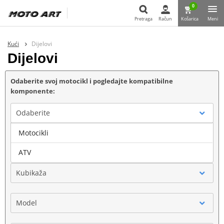
0
Pretraga
Račun
Košarica
Meni
Pretraga
Kući
Dijelovi
Dijelovi
Odaberite svoj motocikl i pogledajte kompatibilne
komponente:
Odaberite
Motocikli
Marka
ATV
Kubikaža
Model