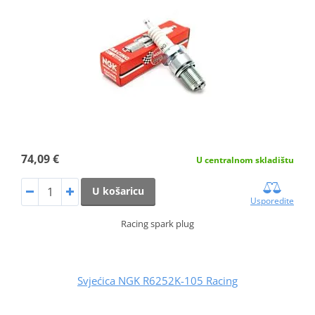
74,09 €
U centralnom skladištu
U košaricu
Usporedite
Racing spark plug
Svjećica NGK R6252K-105 Racing