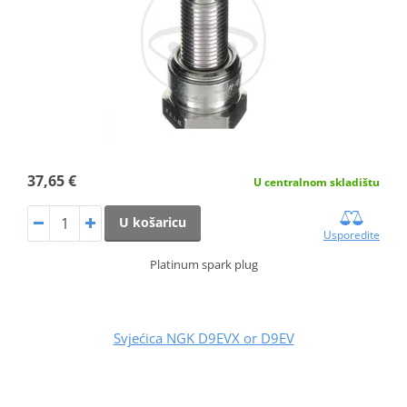
37,65 €
U centralnom skladištu
U košaricu
Usporedite
Platinum spark plug
Svjećica NGK D9EVX or D9EV