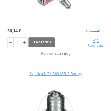
36,14 €
Po narudžbi
U košaricu
Usporedite
Platinum spark plug
Svjećica NGK R6918B-8 Racing