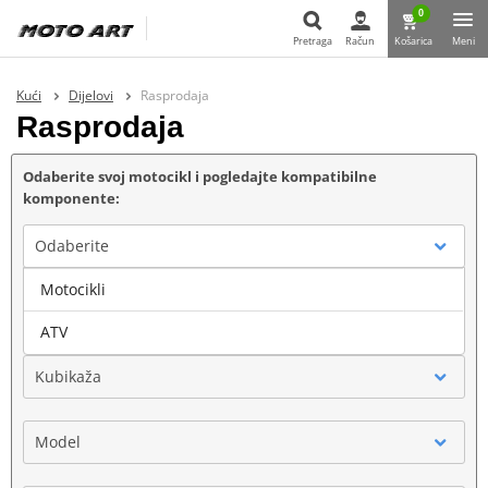
0
Pretraga
Račun
Košarica
Meni
Pretraga
Kući
Dijelovi
Rasprodaja
Rasprodaja
Odaberite svoj motocikl i pogledajte kompatibilne
komponente:
Odaberite
Motocikli
Marka
ATV
Kubikaža
Model