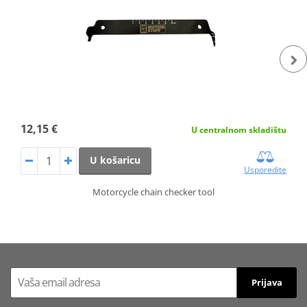
12,15 €
U centralnom skladištu
U košaricu
Usporedite
Motorcycle chain checker tool
Prijava