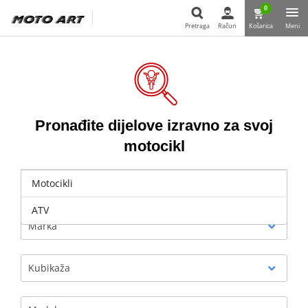
0
Pretraga
Račun
Košarica
Meni
Pretraga
Pronađite dijelove izravno za svoj
motocikl
Motocikli
Odaberite
ATV
Marka
Kubikaža