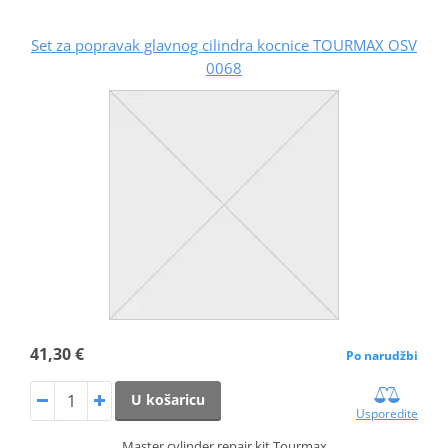
Set za popravak glavnog cilindra kocnice TOURMAX OSV
0068
41,30 €
Po narudžbi
U košaricu
Usporedite
Master cylinder repair kit Tourmax