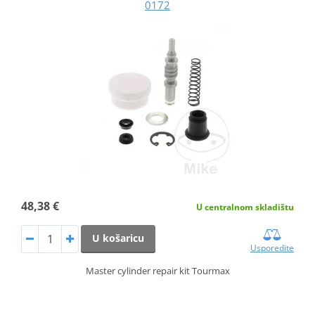
0172
48,38 €
U centralnom skladištu
U košaricu
Usporedite
Master cylinder repair kit Tourmax