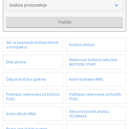
Godina proizvodnje
Tražite
Set za popravak kočnice (brtve
Kočioni diskovi
u kompletu)
Rezervoari kočione tekućine
Disk pločice
MOTION STUFF
Čeljusti kočnica (pakne)
Kočni bubnjevi RMS
Poklopac rezervoara za kočnico
Poklopac rezervoara za kvačilo
PUIG
PUIG
Klinovi kočionih pločica
Kočni cilindri RMS
TOURMAX
Brake and clutch pumps