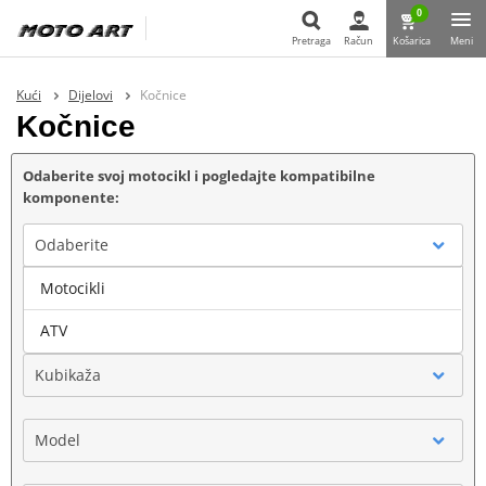
0
Pretraga
Račun
Košarica
Meni
Pretraga
Kući
Dijelovi
Kočnice
Kočnice
Odaberite svoj motocikl i pogledajte kompatibilne
komponente:
Odaberite
Motocikli
Marka
ATV
Kubikaža
Model