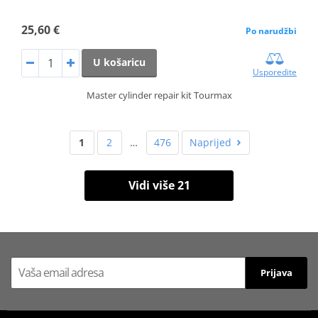
25,60 €
Po narudžbi
U košaricu
Usporedite
Master cylinder repair kit Tourmax
1
2
…
476
Naprijed
Vidi više 21
Prijava