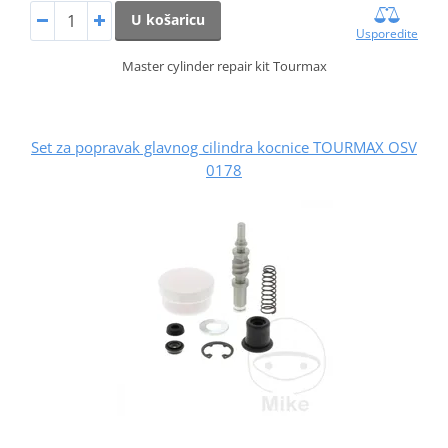
U košaricu
Usporedite
Master cylinder repair kit Tourmax
Set za popravak glavnog cilindra kocnice TOURMAX OSV
0178