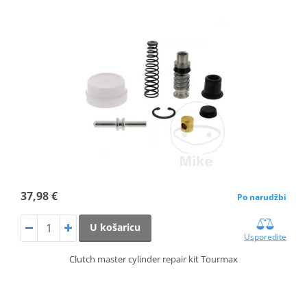
37,98 €
Po narudžbi
U košaricu
Usporedite
Clutch master cylinder repair kit Tourmax