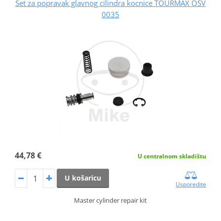
Set za popravak glavnog cilindra kocnice TOURMAX OSV
0035
44,78 €
U centralnom skladištu
U košaricu
Usporedite
Master cylinder repair kit