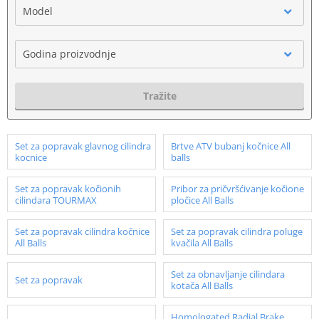
Model
Godina proizvodnje
Tražite
Set za popravak glavnog cilindra
Brtve ATV bubanj kočnice All
kocnice
balls
Set za popravak kočionih
Pribor za pričvršćivanje kočione
cilindara TOURMAX
pločice All Balls
Set za popravak cilindra kočnice
Set za popravak cilindra poluge
All Balls
kvačila All Balls
Set za obnavljanje cilindara
Set za popravak
kotača All Balls
Homologated Radial Brake