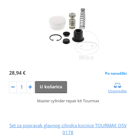
28,94 €
Po narudžbi
U košaricu
Usporedite
Master cylinder repair kit Tourmax
Set za popravak glavnog cilindra kocnice TOURMAX OSV
0178