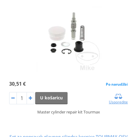
30,51 €
Po narudžbi
U košaricu
Usporedite
Master cylinder repair kit Tourmax
Set za popravak glavnog cilindra kocnice TOURMAX OSV