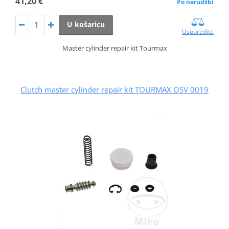
41,20 €
Po narudžbi
U košaricu
Usporedite
Master cylinder repair kit Tourmax
Clutch master cylinder repair kit TOURMAX OSV 0019