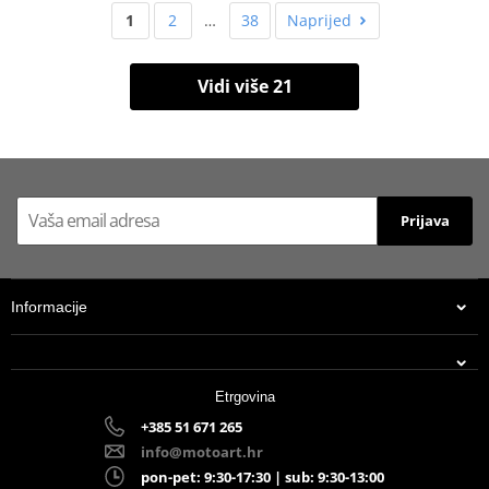
1
2
…
38
Naprijed
Vidi više 21
Prijava
Informacije
Etrgovina
+385 51 671 265
info@motoart.hr
pon-pet: 9:30-17:30 | sub: 9:30-13:00