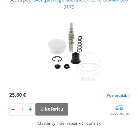
0179
25,60 €
Po narudžbi
U košaricu
Usporedite
Master cylinder repair kit Tourmax