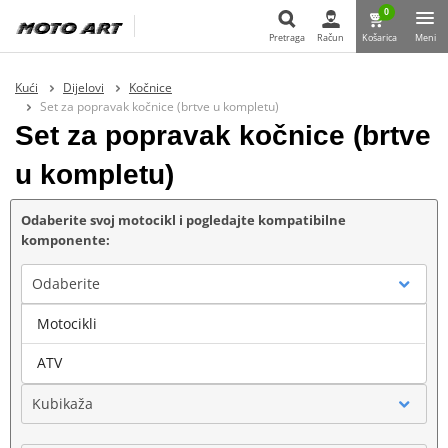
0
Pretraga
Račun
Košarica
Meni
Pretraga
Kući
Dijelovi
Kočnice
Set za popravak kočnice (brtve u kompletu)
Set za popravak kočnice (brtve
u kompletu)
Odaberite svoj motocikl i pogledajte kompatibilne
komponente:
Odaberite
Motocikli
Marka
ATV
Kubikaža