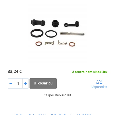
33,24 €
U centralnom skladištu
U košaricu
Usporedite
Caliper Rebuild Kit