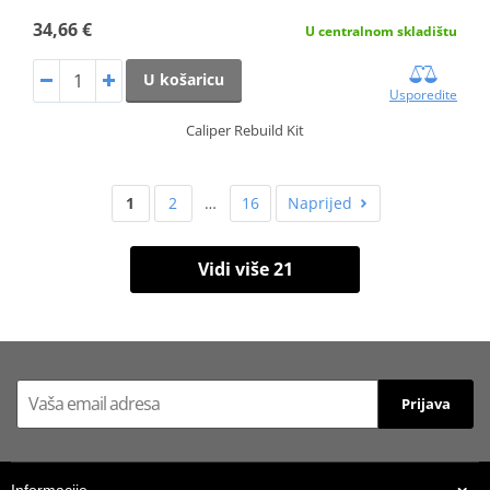
34,66 €
U centralnom skladištu
U košaricu
Usporedite
Caliper Rebuild Kit
1
2
…
16
Naprijed
Vidi više 21
Prijava
Informacije