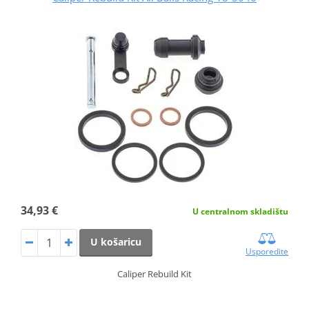
34,93 €
U centralnom skladištu
U košaricu
Usporedite
Caliper Rebuild Kit