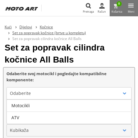
0
Pretraga
Račun
Košarica
Meni
Pretraga
Kući
Dijelovi
Kočnice
Set za popravak kočnice (brtve u kompletu)
Set za popravak cilindra kočnice All Balls
Set za popravak cilindra
kočnice All Balls
Odaberite svoj motocikl i pogledajte kompatibilne
komponente:
Odaberite
Motocikli
Marka
ATV
Kubikaža