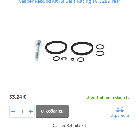
Caliper Rebuild Kit All Balls Racing 18-3289 rear
33,24 €
U centralnom skladištu
U košaricu
Usporedite
Caliper Rebuild Kit