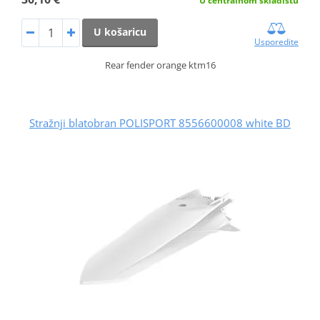
U centralnom skladištu
U košaricu
Usporedite
Rear fender orange ktm16
Stražnji blatobran POLISPORT 8556600008 white BD