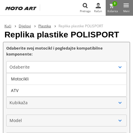
0
Pretraga
Račun
Košarica
Meni
Pretraga
Kući
Dijelovi
Plastika
Replika plastike POLISPORT
Replika plastike POLISPORT
Odaberite svoj motocikl i pogledajte kompatibilne
komponente:
Odaberite
Motocikli
Marka
ATV
Kubikaža
Model