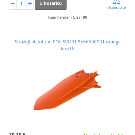
U košaricu
Usporedite
Rear Fender - Clear 99
Stražnji blatobran POLISPORT 8556600001 orange
ktm16
30,10 €