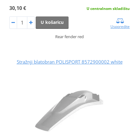
30,10 €
U centralnom skladištu
U košaricu
Usporedite
Rear fender red
Stražnji blatobran POLISPORT 8572900002 white