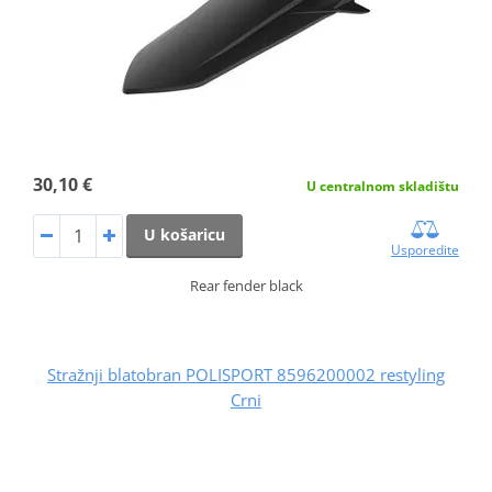
30,10 €
U centralnom skladištu
U košaricu
Usporedite
Rear fender black
Stražnji blatobran POLISPORT 8596200002 restyling
Crni