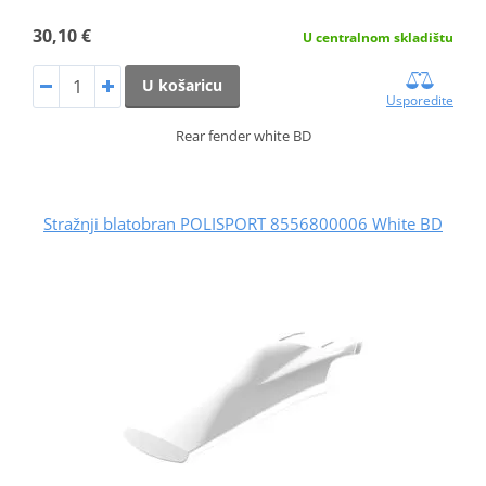
30,10 €
U centralnom skladištu
U košaricu
Usporedite
Rear fender white BD
Stražnji blatobran POLISPORT 8556800006 White BD