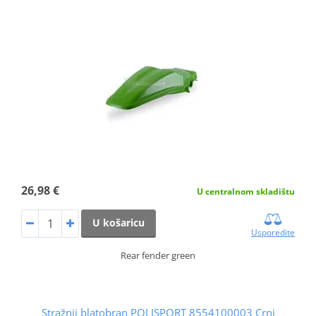
26,98 €
U centralnom skladištu
U košaricu
Usporedite
Rear fender green
Stražnji blatobran POLISPORT 8554100003 Crni