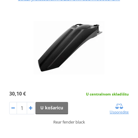
30,10 €
U centralnom skladištu
U košaricu
Usporedite
Rear fender black