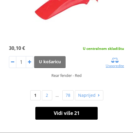
30,10 €
U centralnom skladištu
U košaricu
Usporedite
Rear fender - Red
1
2
…
78
Naprijed
Vidi više 21