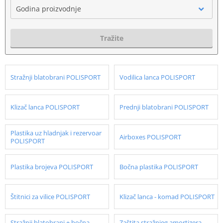
Godina proizvodnje
Tražite
Stražnji blatobrani POLISPORT
Vodilica lanca POLISPORT
Klizač lanca POLISPORT
Prednji blatobrani POLISPORT
Plastika uz hladnjak i rezervoar
Airboxes POLISPORT
POLISPORT
Plastika brojeva POLISPORT
Bočna plastika POLISPORT
Štitnici za vilice POLISPORT
Klizač lanca - komad POLISPORT
Stražnji blatobrani + bočna
Zaštita stražnjeg amortizera