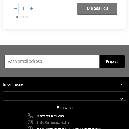
U košaricu
(komand)
Prijava
Informacije
Etrgovina
+385 51 671 265
info@motoart.hr
pon-pet: 9:30-17:30 | sub: 9:30-13:00