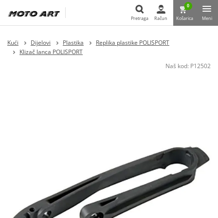
0
Pretraga
Račun
Košarica
Meni
Pretraga
Kući
Dijelovi
Plastika
Replika plastike POLISPORT
Klizač lanca POLISPORT
Naš kod:
P12502