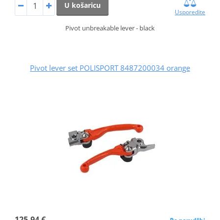
U košaricu
Usporedite
Pivot unbreakable lever - black
Pivot lever set POLISPORT 8487200034 orange
125,94 €