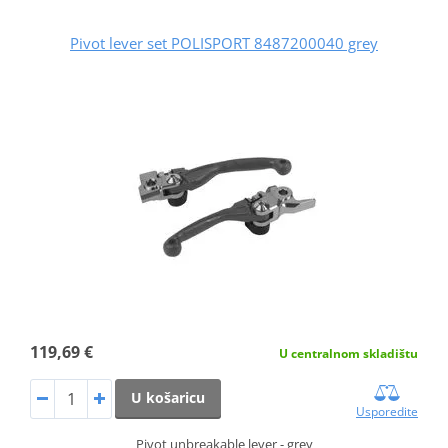
Pivot lever set POLISPORT 8487200040 grey
119,69 €
U centralnom skladištu
U košaricu
Usporedite
Pivot unbreakable lever - grey