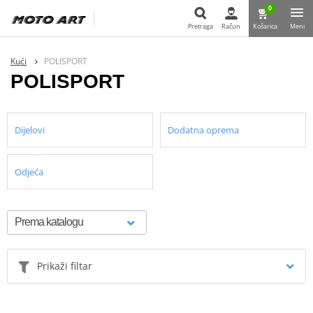
0
Pretraga
Račun
Košarica
Meni
Pretraga
Kući
POLISPORT
POLISPORT
Dijelovi
Dodatna oprema
Odjeća
Prikaži filtar