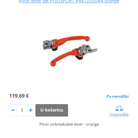
Pivot lever set POLISPORT 8487200044 orange
119,69 €
Po narudžbi
U košaricu
Usporedite
Pivot unbreakable lever - orange