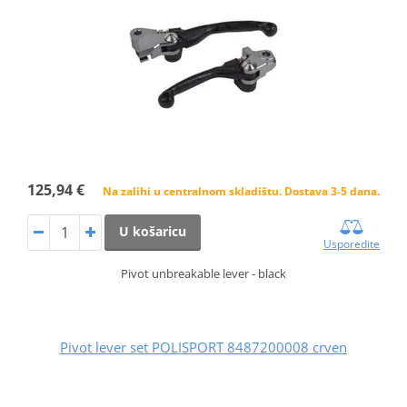
125,94 €
Na zalihi u centralnom skladištu. Dostava 3-5 dana.
U košaricu
Usporedite
Pivot unbreakable lever - black
Pivot lever set POLISPORT 8487200008 crven