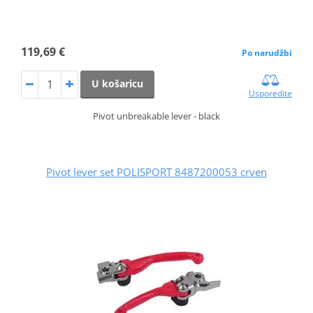
119,69 €
Po narudžbi
U košaricu
Usporedite
Pivot unbreakable lever - black
Pivot lever set POLISPORT 8487200053 crven