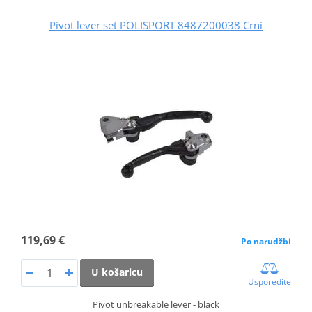
Pivot lever set POLISPORT 8487200038 Crni
119,69 €
Po narudžbi
U košaricu
Usporedite
Pivot unbreakable lever - black