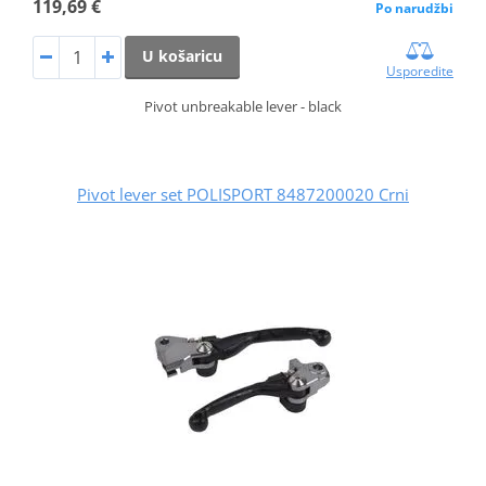
119,69 €
Po narudžbi
U košaricu
Usporedite
Pivot unbreakable lever - black
Pivot lever set POLISPORT 8487200020 Crni