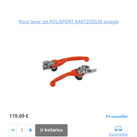
Pivot lever set POLISPORT 8487200039 orange
119,69 €
Po narudžbi
U košaricu
Usporedite