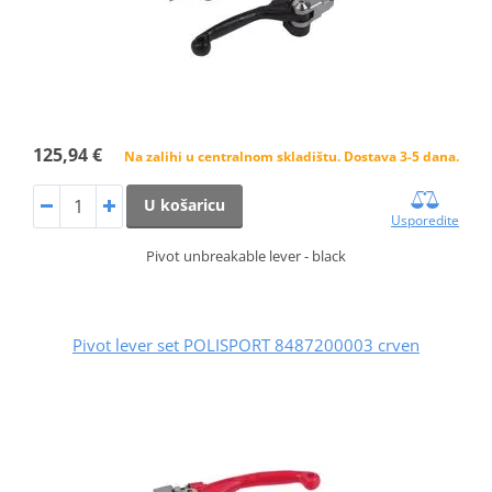
125,94 €
Na zalihi u centralnom skladištu. Dostava 3-5 dana.
U košaricu
Usporedite
Pivot unbreakable lever - black
Pivot lever set POLISPORT 8487200003 crven