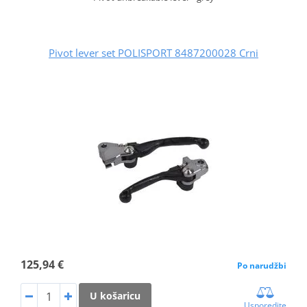
Pivot lever set POLISPORT 8487200028 Crni
125,94 €
Po narudžbi
U košaricu
Usporedite