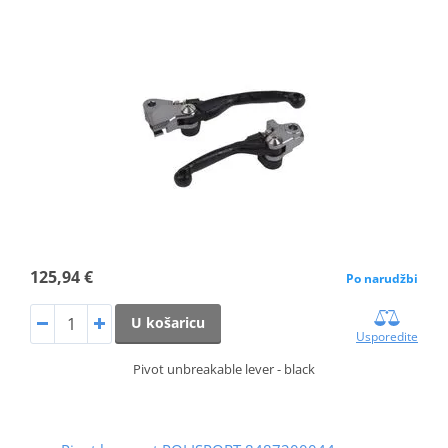
125,94 €
Po narudžbi
U košaricu
Usporedite
Pivot unbreakable lever - black