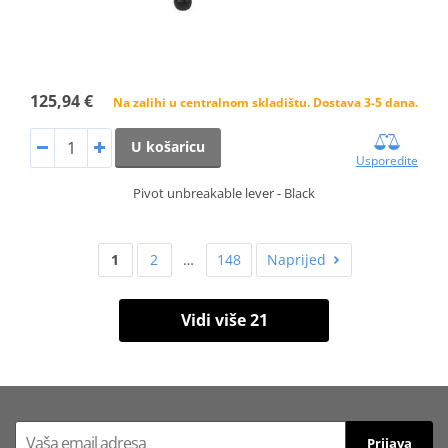
125,94 €
Na zalihi u centralnom skladištu. Dostava 3-5 dana.
U košaricu
Usporedite
Pivot unbreakable lever - Black
1
2
…
148
Naprijed
Vidi više 21
Prijava