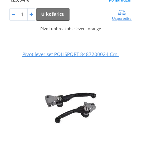
Po narudžbi
U košaricu
Usporedite
Pivot unbreakable lever - orange
Pivot lever set POLISPORT 8487200024 Crni