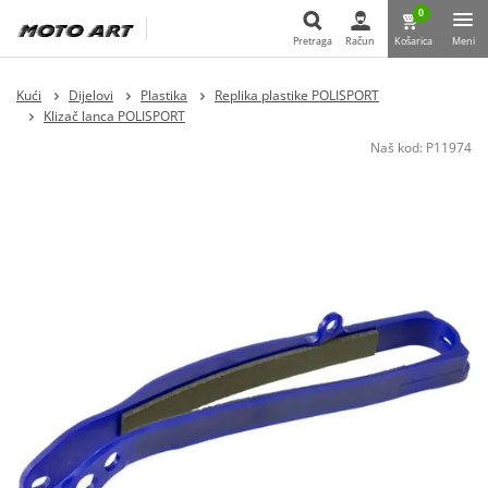
0
Pretraga
Račun
Košarica
Meni
Pretraga
Kući
Dijelovi
Plastika
Replika plastike POLISPORT
Klizač lanca POLISPORT
Naš kod:
P11974