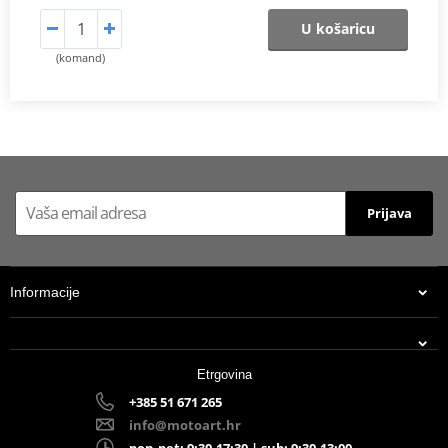
U košaricu
(komand)
Prijava
Informacije
Etrgovina
+385 51 671 265
info@motoart.hr
pon-pet: 9:30-17:30 | sub: 9:30-13:00