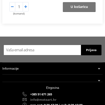
U košaricu
(komand)
Prijava
Informacije
Etrgovina
+385 51 671 265
info@motoart.hr
pon-pet: 9:30-17:30 | sub: 9:30-13:00