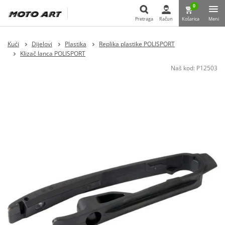
0
Pretraga
Račun
Košarica
Meni
Pretraga
Kući
Dijelovi
Plastika
Replika plastike POLISPORT
Klizač lanca POLISPORT
Naš kod:
P12503