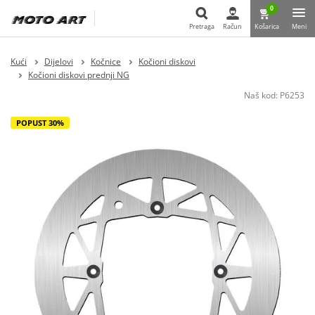
0
Pretraga
Račun
Košarica
Meni
Pretraga
Kući
Dijelovi
Kočnice
Kočioni diskovi
Kočioni diskovi prednji NG
Naš kod:
P6253
POPUST 30%