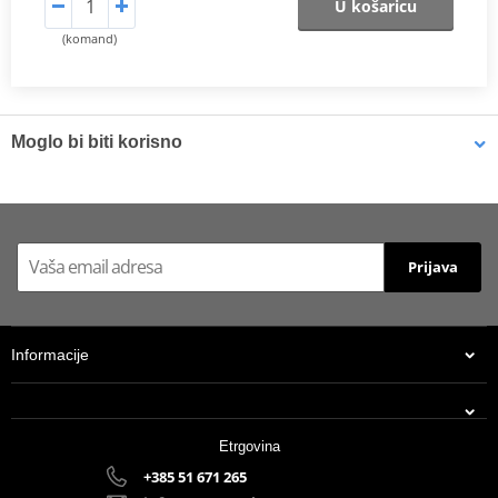
U košaricu
(komand)
Moglo bi biti korisno
Brake cleaner - Universal degreaser MOTIP DUPLI 090514 750
ml (ideal for workshops)
Prijava
Informacije
Etrgovina
+385 51 671 265