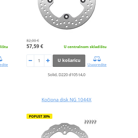
82,00 €
57,59 €
dištu
U centralnom skladištu
U košaricu
edite
Usporedite
Solid, D220 d105 t4,0
Kočiona disk NG 1044X
POPUST 30%