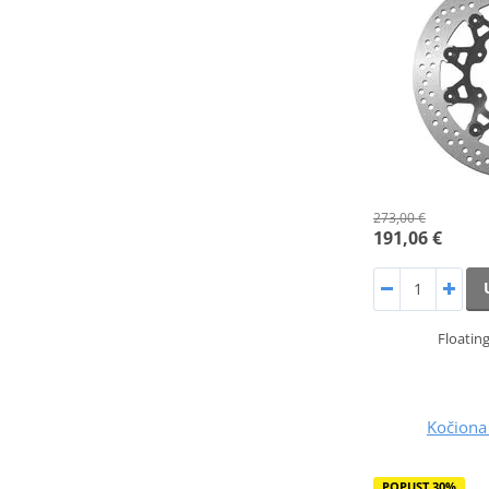
273,00 €
191,06 €
Floatin
Kočiona
POPUST 30%