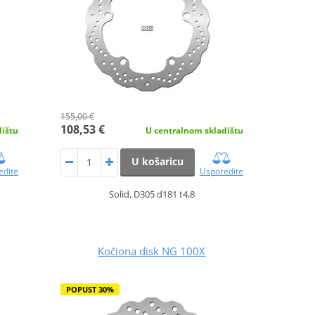
155,00 €
108,53 €
dištu
U centralnom skladištu
U košaricu
edite
Usporedite
Solid, D305 d181 t4,8
Kočiona disk NG 100X
POPUST 30%