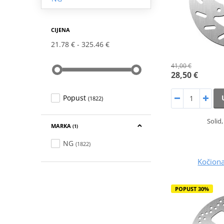
CIJENA
21.78 €
325.46 €
41,00 €
28,50 €
Popust
(1822)
Solid
MARKA
(1)
NG
(1822)
Kočion
POPUST 30%