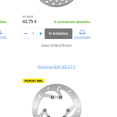
61,00 €
42,75 €
dištu
U centralnom skladištu
U košaricu
edite
Usporedite
Solid, D190 d70 t4,5
Kočiona disk NG 013
POPUST 30%