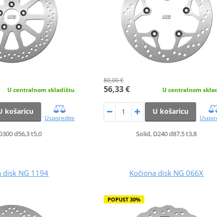
80,00 €
56,33 €
U centralnom skladištu
U centralnom skla
U košaricu
U košaricu
Usporedite
Uspor
 D300 d56,3 t5,0
Solid, D240 d87,5 t3,8
a disk NG 1194
Kočiona disk NG 066X
POPUST 30%