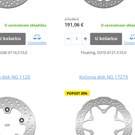
273,00 €
191,06 €
U centralnom skladištu
U centralnom skla
U košaricu
U košaricu
Usporedite
Uspor
D240 d116,5 t5,0
Floating, D310 d121,5 t5,0
a disk NG 1126
Kočiona disk NG 1727X
POPUST 30%