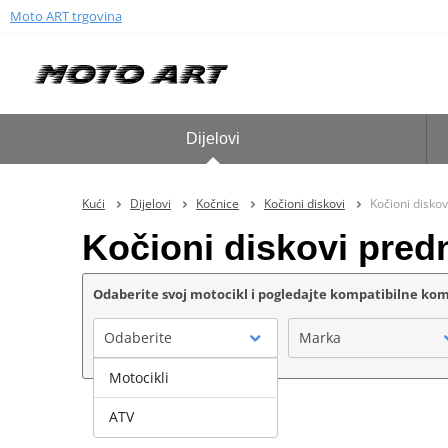
Moto ART trgovina
Dijelovi
Kući
Dijelovi
Kočnice
Kočioni diskovi
Kočioni diskov
Kočioni diskovi pred
Odaberite svoj motocikl i pogledajte kompatibilne k
Odaberite
Marka
Motocikli
ATV