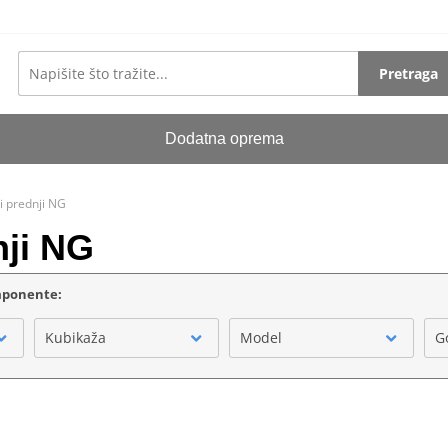
Pretraga
Dodatna oprema
i prednji NG
nji NG
omponente:
Kubikaža
Model
G