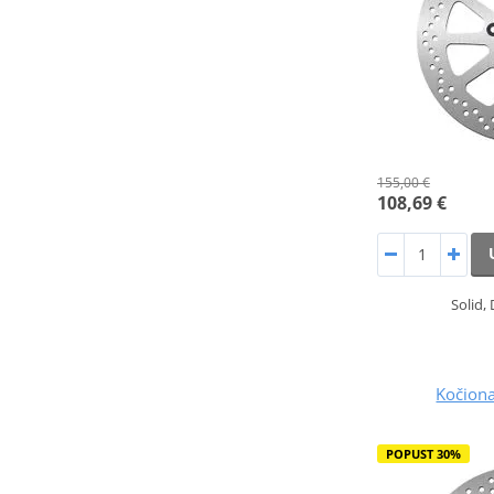
155,00 €
108,69 €
Solid,
Kočion
POPUST 30%