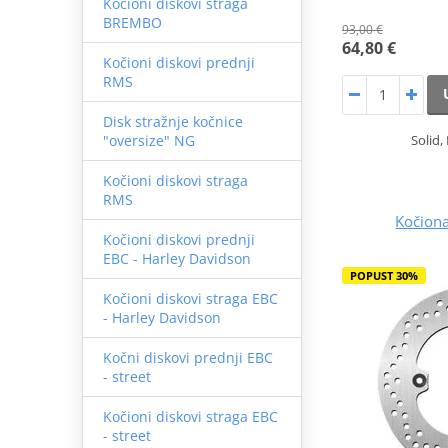
Kočioni diskovi straga
BREMBO
93,00 €
64,80 €
Kočioni diskovi prednji
RMS
Disk stražnje kočnice
Solid,
"oversize" NG
Kočioni diskovi straga
RMS
Kočion
Kočioni diskovi prednji
EBC - Harley Davidson
POPUST 30%
Kočioni diskovi straga EBC
- Harley Davidson
Kočni diskovi prednji EBC
- street
Kočioni diskovi straga EBC
- street