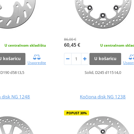
86,00 €
60,45 €
U centralnom skladištu
U centralnom skla
U košaricu
U košaricu
Usporedite
Uspor
, D190 d58 t3,5
Solid, D245 d115 t4,0
a disk NG 1248
Kočiona disk NG 1238
POPUST 30%