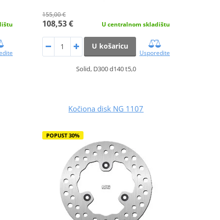
155,00 €
108,53 €
dištu
U centralnom skladištu
U košaricu
edite
Usporedite
Solid, D300 d140 t5,0
Kočiona disk NG 1107
POPUST 30%