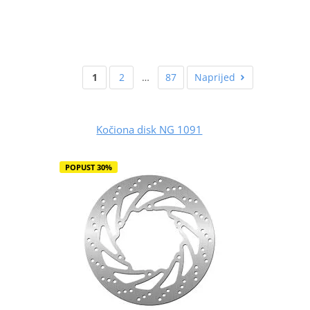
1
2
…
87
Naprijed
Kočiona disk NG 1091
POPUST 30%