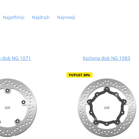
Najjeftiniji
Najdraži
Najnoviji
a disk NG 1071
Kočiona disk NG 1083
POPUST 30%