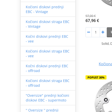
Kočioni diskovi prednji
EBC - Vintage
97,00 €
67,96 €
Kočioni diskovi straga EBC
- Vintage
Kočni diskovi prednji EBC
- vee
Solid, 
Kočioni diskovi straga EBC
- vee
Kočion
Kočni diskovi prednji EBC
- offroad
POPUST 30%
Kočioni diskovi straga EBC
- offroad
"Oversize" prednji kočioni
diskovi EBC - supermoto
'' Oversize '' prednji