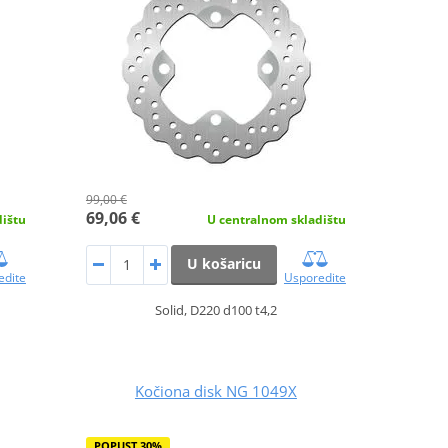
99,00 €
69,06 €
dištu
U centralnom skladištu
U košaricu
edite
Usporedite
Solid, D220 d100 t4,2
Kočiona disk NG 1049X
POPUST 30%