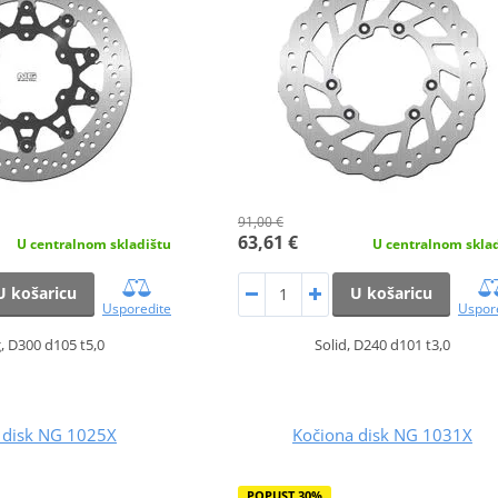
91,00 €
63,61 €
U centralnom skladištu
U centralnom skla
U košaricu
U košaricu
Usporedite
Uspor
g, D300 d105 t5,0
Solid, D240 d101 t3,0
 disk NG 1025X
Kočiona disk NG 1031X
POPUST 30%