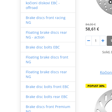
kočioni diskovi EBC -
offroad
Brake discs front racing
NG
84,00 €
58,61 €
Floating brake discs rear
NG - action
Brake disc bolts EBC
Solid,
Floating brake discs front
NG
Floating brake discs rear
Kočion
NG
POPUST 30%
Brake disc bolts front EBC
Brake disc bolts rear EBC
Brake discs front Premium
NG