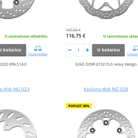
167,00 €
116,75 €
U centralnom skladištu
U centralnom skla
U košaricu
U košaricu
Usporedite
Uspor
 D220 d96,5 t4,0
Solid, D298 d132 t5,0, wavy design
a disk NG 023
Kočiona disk NG 028
POPUST 30%