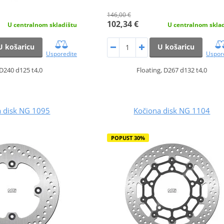
146,00 €
102,34 €
U centralnom skladištu
U centralnom skla
U košaricu
U košaricu
Usporedite
Uspor
 D240 d125 t4,0
Floating, D267 d132 t4,0
a disk NG 1095
Kočiona disk NG 1104
POPUST 30%