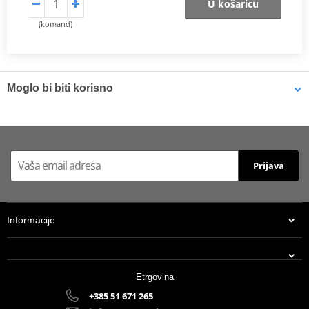
U košaricu
(komand)
Moglo bi biti korisno
Brake cleaner - Universal degreaser MOTIP DUPLI 090514 750
ml (ideal for workshops)
Prijava
Informacije
Etrgovina
+385 51 671 265