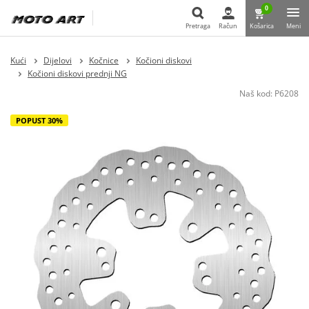
0
Pretraga
Račun
Košarica
Meni
Pretraga
Kući
Dijelovi
Kočnice
Kočioni diskovi
Kočioni diskovi prednji NG
Naš kod:
P6208
POPUST 30%