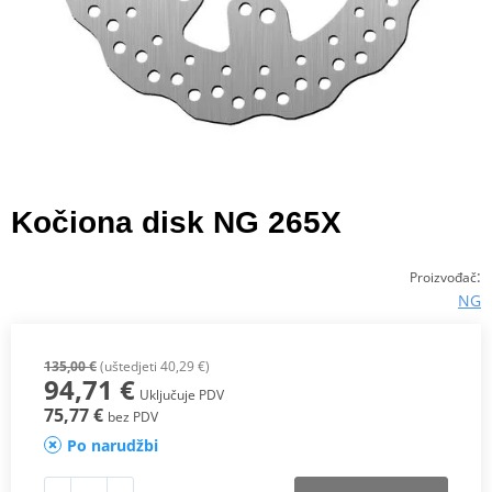
Kočiona disk NG 265X
:
Proizvođač
NG
135,00 €
(uštedjeti 40,29 €)
94,71 €
Uključuje PDV
75,77 €
bez PDV
Po narudžbi