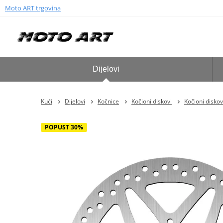
Moto ART trgovina
Dijelovi
Kući
Dijelovi
Kočnice
Kočioni diskovi
Kočioni diskov
POPUST 30%