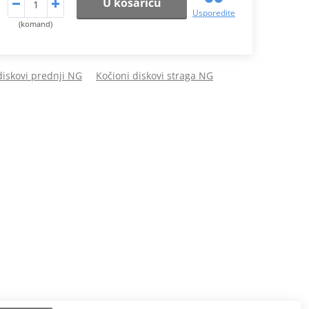
U košaricu
Usporedite
(komand)
diskovi prednji NG
Kočioni diskovi straga NG