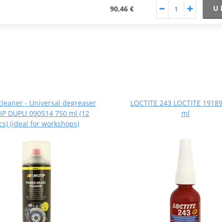
U 
90,46 €
cleaner - Universal degreaser
LOCTITE 243 LOCTITE 19189
P DUPLI 090514 750 ml (12
ml
cs) (ideal for workshops)