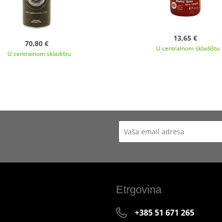
13,65 €
70,80 €
U centralnom skladištu
U centralnom skladištu
Etrgovina
+385 51 671 265