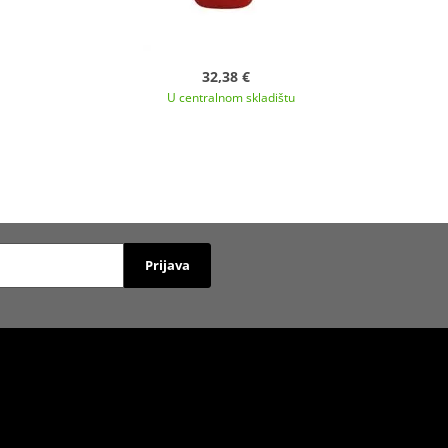
32,38 €
U centralnom skladištu
Prijava