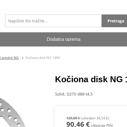
Pretraga
Dodatna oprema
i prednji NG
Kočiona disk NG 1496
Kočiona disk NG 
Solid, D270 d88 t4,5
129,00 €
(uštedjeti 38,54 €)
90,46 €
Uključuje PDV