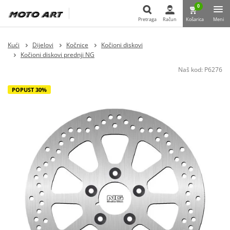
0
Pretraga
Račun
Košarica
Meni
Pretraga
Kući
Dijelovi
Kočnice
Kočioni diskovi
Kočioni diskovi prednji NG
Naš kod:
P6276
POPUST 30%