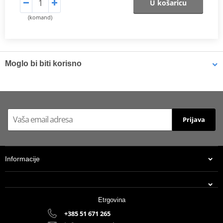
U košaricu
(komand)
Moglo bi biti korisno
Brake cleaner - Universal degreaser MOTIP DUPLI 090514 750
ml (ideal for workshops)
Prijava
Informacije
Etrgovina
+385 51 671 265