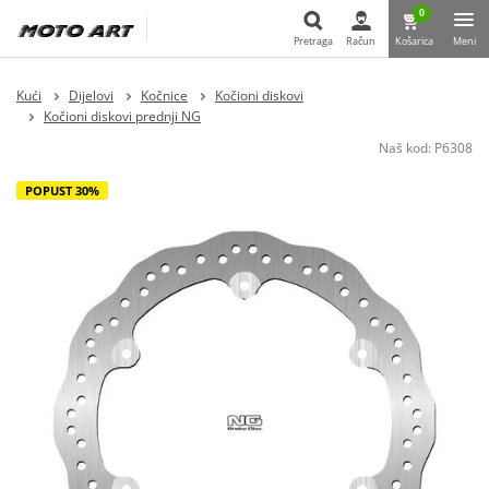
0
Pretraga
Račun
Košarica
Meni
Pretraga
Kući
Dijelovi
Kočnice
Kočioni diskovi
Kočioni diskovi prednji NG
Naš kod:
P6308
POPUST 30%