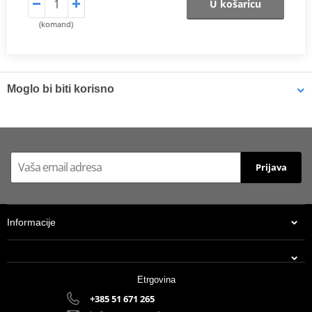
U košaricu
(komand)
Moglo bi biti korisno
Brake cleaner - Universal degreaser MOTIP DUPLI 090514 750
ml (ideal for workshops)
Prijava
Informacije
Etrgovina
+385 51 671 265