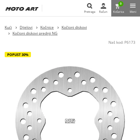
0
Pretraga
Račun
Košarica
Meni
Pretraga
Kući
Dijelovi
Kočnice
Kočioni diskovi
Kočioni diskovi prednji NG
Naš kod:
P6173
POPUST 30%