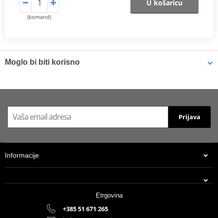
U košaricu
(komand)
Moglo bi biti korisno
Brake cleaner - Universal degreaser MOTIP DUPLI 090514 750
ml (ideal for workshops)
Prijava
Informacije
Etrgovina
+385 51 671 265