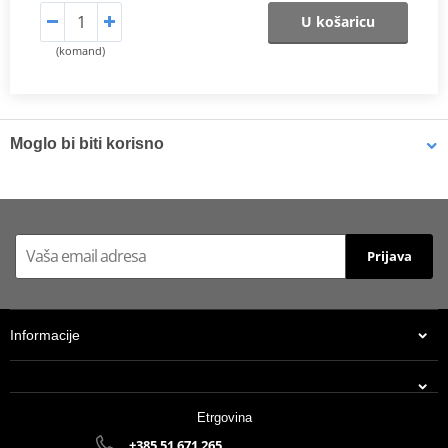
U košaricu
(komand)
Moglo bi biti korisno
Brake cleaner - Universal degreaser MOTIP DUPLI 090514 750
ml (ideal for workshops)
Prijava
Informacije
Etrgovina
+385 51 671 265