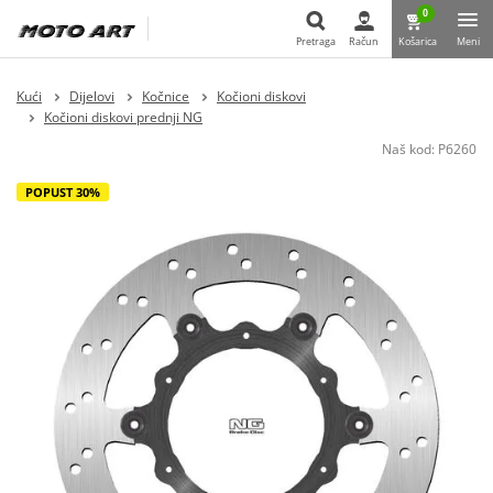
0
Pretraga
Račun
Košarica
Meni
Pretraga
Kući
Dijelovi
Kočnice
Kočioni diskovi
Kočioni diskovi prednji NG
Naš kod:
P6260
POPUST 30%