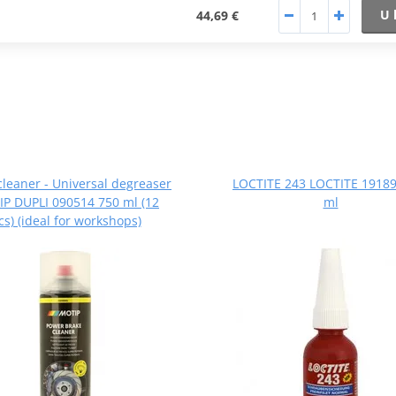
U 
44,69 €
cleaner - Universal degreaser
LOCTITE 243 LOCTITE 19189
P DUPLI 090514 750 ml (12
ml
cs) (ideal for workshops)