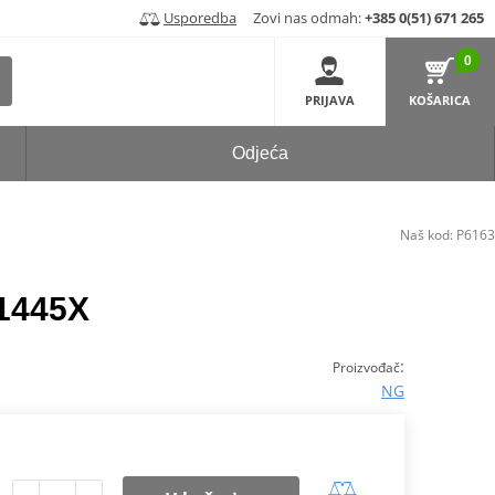
Usporedba
Zovi nas odmah:
+385 0(51) 671 265
0
PRIJAVA
KOŠARICA
Odjeća
Naš kod:
P6163
 1445X
:
Proizvođač
NG