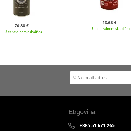
13,65 €
70,80 €
U centralnom skladištu
U centralnom skladištu
Etrgovina
+385 51 671 265