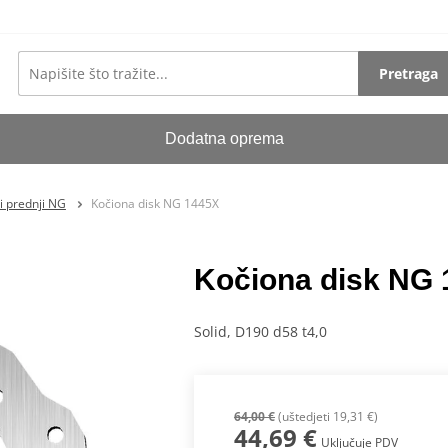
Pretraga
Dodatna oprema
i prednji NG
Kočiona disk NG 1445X
Kočiona disk NG
Solid, D190 d58 t4,0
64,00 €
(uštedjeti 19,31 €)
44,69 €
Uključuje PDV