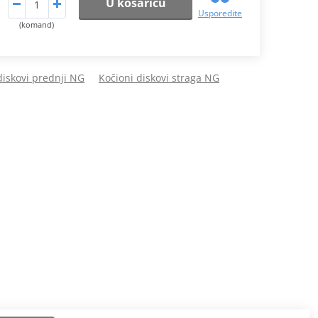
U košaricu
Usporedite
(komand)
diskovi prednji NG
Kočioni diskovi straga NG