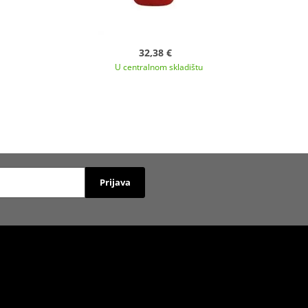
32,38 €
U centralnom skladištu
Prijava