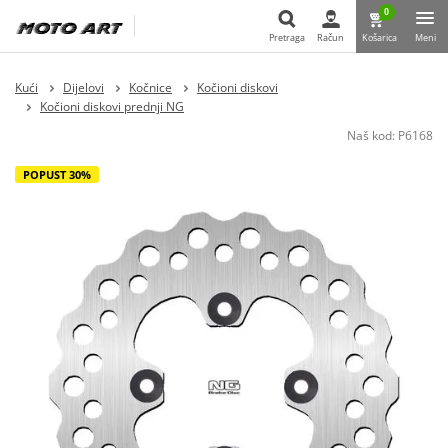
0
Pretraga
Račun
Košarica
Meni
Pretraga
Kući
Dijelovi
Kočnice
Kočioni diskovi
Kočioni diskovi prednji NG
Naš kod:
P6168
POPUST 30%