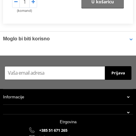
U košaricu
(komand)
Moglo bi biti korisno
Brake cleaner - Universal degreaser MOTIP DUPLI 090514 750
ml (ideal for workshops)
Prijava
Informacije
Etrgovina
+385 51 671 265