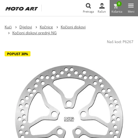
0
Pretraga
Račun
Košarica
Meni
Pretraga
Kući
Dijelovi
Kočnice
Kočioni diskovi
Kočioni diskovi prednji NG
Naš kod:
P6267
POPUST 30%