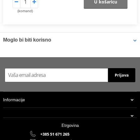
U košaricu
(komand)
Moglo bi biti korisno
Brake cleaner - Universal degreaser MOTIP DUPLI 090514 750
ml (ideal for workshops)
Prijava
Informacije
Etrgovina
+385 51 671 265