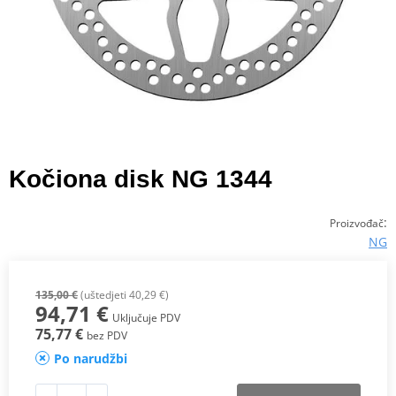
Kočiona disk NG 1344
:
Proizvođač
NG
135,00 €
(uštedjeti 40,29 €)
94,71 €
Uključuje PDV
75,77 €
bez PDV
Po narudžbi