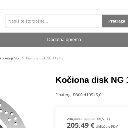
Pretraga
Dodatna oprema
i prednji NG
Kočiona disk NG 1194G
Kočiona disk NG
Floating, D300 d105 t5,0
294,00 €
(uštedjeti 88,51 €)
205,49 €
Uključuje PDV