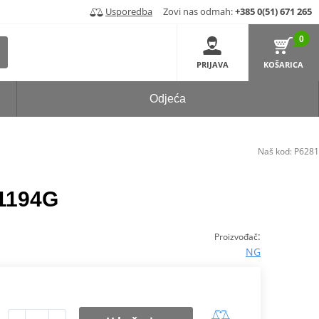
Usporedba
Zovi nas odmah:
+385 0(51) 671 265
0
PRIJAVA
KOŠARICA
Odjeća
Naš kod:
P6281
 1194G
:
Proizvođač
NG