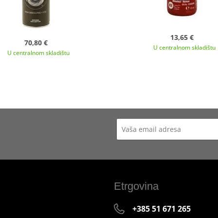
13,65 €
70,80 €
U centralnom skladištu
U centralnom skladištu
Etrgovina
+385 51 671 265