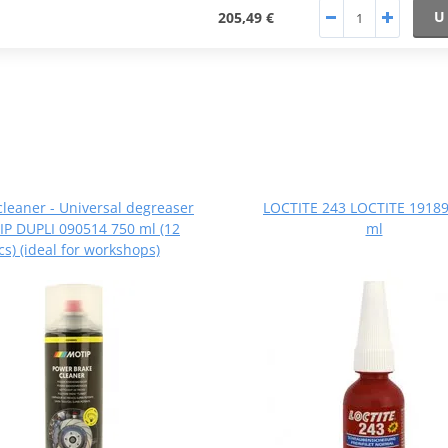
U
205,49 €
cleaner - Universal degreaser
LOCTITE 243 LOCTITE 19189
P DUPLI 090514 750 ml (12
ml
cs) (ideal for workshops)