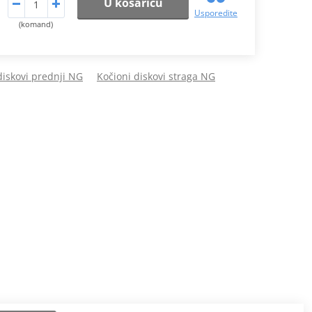
U košaricu
Usporedite
(komand)
diskovi prednji NG
Kočioni diskovi straga NG