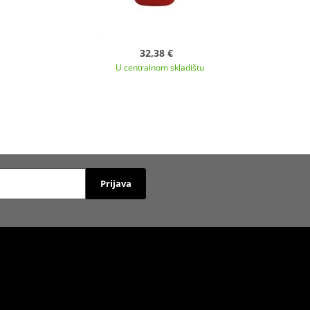
32,38 €
U centralnom skladištu
Prijava