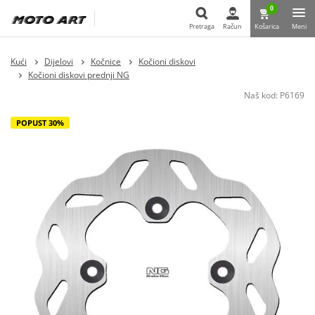
0
Pretraga
Račun
Košarica
Meni
Pretraga
Kući
Dijelovi
Kočnice
Kočioni diskovi
Kočioni diskovi prednji NG
Naš kod:
P6169
POPUST 30%