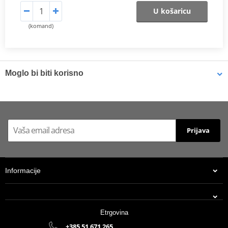
U košaricu
(komand)
Moglo bi biti korisno
Brake cleaner - Universal degreaser MOTIP DUPLI 090514 750
ml (ideal for workshops)
Prijava
Informacije
Etrgovina
+385 51 671 265