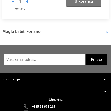
U košaricu
(komand)
Moglo bi biti korisno
Brake cleaner - Universal degreaser MOTIP DUPLI 090514 750
ml (ideal for workshops)
Prijava
Informacije
Etrgovina
+385 51 671 265