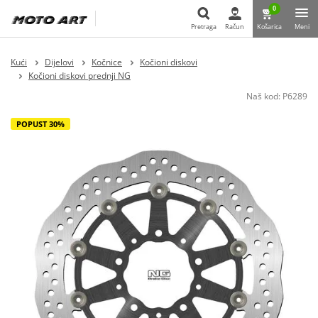
0
Pretraga
Račun
Košarica
Meni
Pretraga
Kući
Dijelovi
Kočnice
Kočioni diskovi
Kočioni diskovi prednji NG
Naš kod:
P6289
POPUST 30%