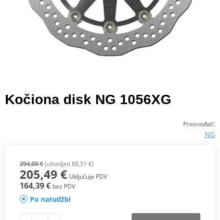
Kočiona disk NG 1056XG
:
Proizvođač
NG
294,00 €
(uštedjeti 88,51 €)
205,49 €
Uključuje PDV
164,39 €
bez PDV
Po narudžbi