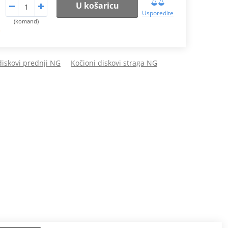
U košaricu
Usporedite
(komand)
.
diskovi prednji NG
Kočioni diskovi straga NG