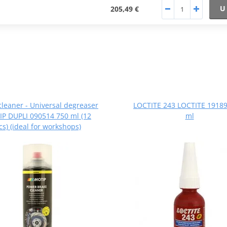
U
205,49 €
cleaner - Universal degreaser
LOCTITE 243 LOCTITE 19189
P DUPLI 090514 750 ml (12
ml
cs) (ideal for workshops)