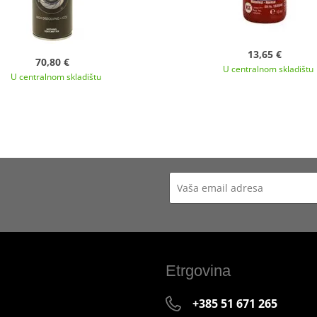
13,65 €
70,80 €
U centralnom skladištu
U centralnom skladištu
Etrgovina
+385 51 671 265