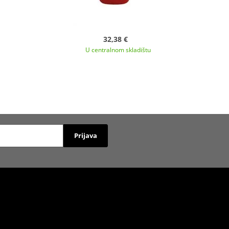
32,38 €
U centralnom skladištu
Prijava