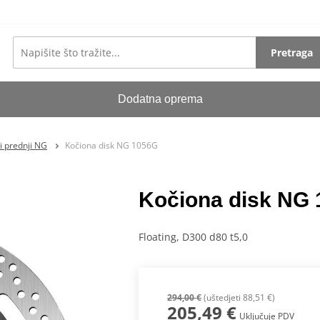
Pretraga
Dodatna oprema
i prednji NG
Kočiona disk NG 1056G
Kočiona disk NG
Floating, D300 d80 t5,0
294,00 €
(uštedjeti 88,51 €)
205,49 €
Uključuje PDV