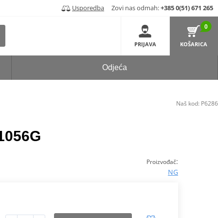
Usporedba
Zovi nas odmah:
+385 0(51) 671 265
0
PRIJAVA
KOŠARICA
Odjeća
Naš kod:
P6286
 1056G
:
Proizvođač
NG