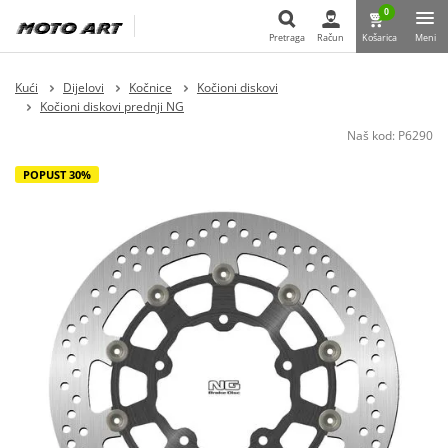
0
Pretraga
Račun
Košarica
Meni
Pretraga
Kući
Dijelovi
Kočnice
Kočioni diskovi
Kočioni diskovi prednji NG
Naš kod:
P6290
POPUST 30%