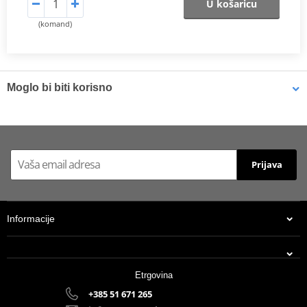
U košaricu
(komand)
Moglo bi biti korisno
Brake cleaner - Universal degreaser MOTIP DUPLI 090514 750
ml (ideal for workshops)
Prijava
Informacije
Etrgovina
+385 51 671 265