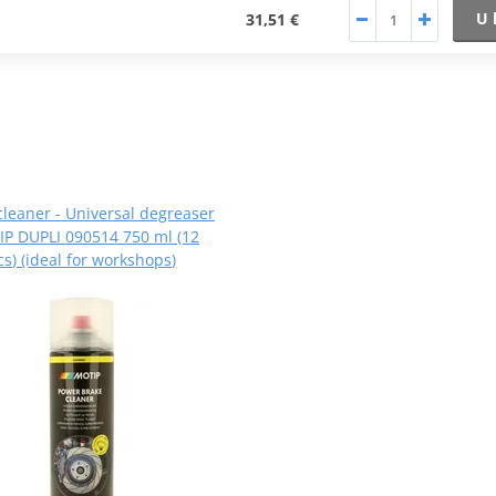
U 
31,51 €
cleaner - Universal degreaser
P DUPLI 090514 750 ml (12
cs) (ideal for workshops)