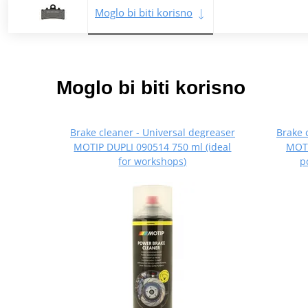
Moglo bi biti korisno
Moglo bi biti korisno
Brake cleaner - Universal degreaser
Brake 
MOTIP DUPLI 090514 750 ml (ideal
MOTI
for workshops)
p