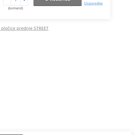
Usporedite
(komand)
 pločice prednje STREET