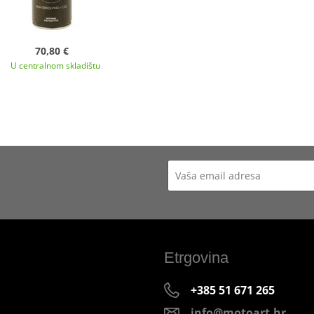
70,80 €
U centralnom skladištu
Etrgovina
+385 51 671 265
info@motoart.hr