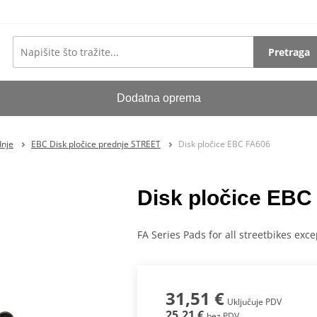
Pretraga
Dodatna oprema
dnje
EBC Disk pločice prednje STREET
Disk pločice EBC FA606
Disk pločice EBC
FA Series Pads for all streetbikes ex
31,51 €
Uključuje PDV
25,21 €
bez PDV