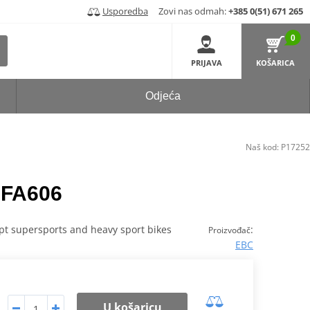
Usporedba
Zovi nas odmah:
+385 0(51) 671 265
0
PRIJAVA
KOŠARICA
Odjeća
Naš kod:
P17252
 FA606
cept supersports and heavy sport bikes
:
Proizvođač
EBC
U košaricu