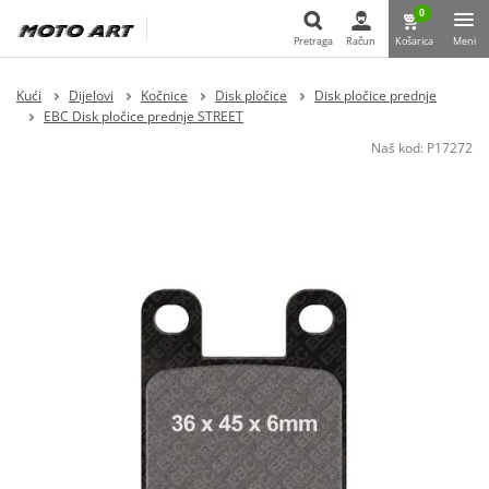
0
Pretraga
Račun
Košarica
Meni
Pretraga
Kući
Dijelovi
Kočnice
Disk pločice
Disk pločice prednje
EBC Disk pločice prednje STREET
Naš kod:
P17272