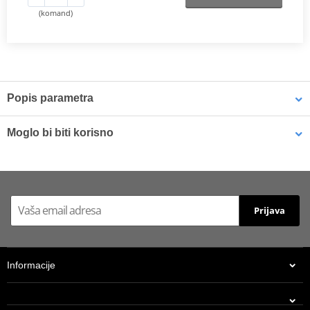
(komand)
Popis parametra
Proizvođač
EBC
Moglo bi biti korisno
Alternative CL
2377 S4
Brakes
Brake cleaner - Universal degreaser MOTIP DUPLI 090514 750
ml (ideal for workshops)
Prijava
Informacije