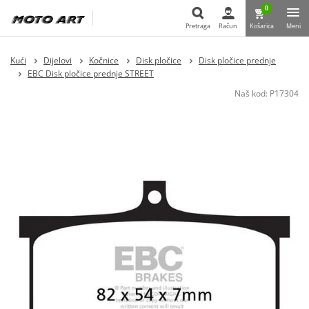
0
Pretraga
Račun
Košarica
Meni
Pretraga
Kući
Dijelovi
Kočnice
Disk pločice
Disk pločice prednje
EBC Disk pločice prednje STREET
Naš kod:
P17304