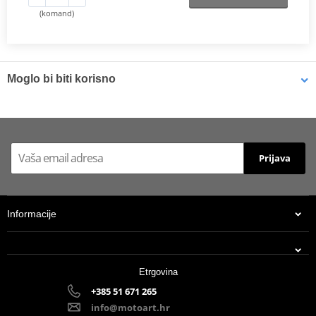
(komand)
Moglo bi biti korisno
Brake cleaner - Universal degreaser MOTIP DUPLI 090514 750
ml (ideal for workshops)
Prijava
Informacije
Etrgovina
+385 51 671 265
info@motoart.hr