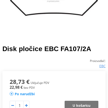
Disk pločice EBC FA107/2A
:
Proizvođač
EBC
28,73 €
Uključuje PDV
22,98 €
bez PDV
Po narudžbi
U košaricu