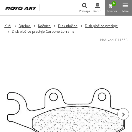
0
Pretraga
Račun
Košarica
Meni
Pretraga
Kući
Dijelovi
Kočnice
Disk pločice
Disk pločice prednje
Disk pločice prednje Carbone Lorraine
Naš kod:
P11553