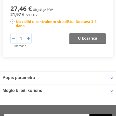
27,46 €
Uključuje PDV
21,97 €
bez PDV
Na zalihi u centralnom skladištu. Dostava 3-5
dana.
U košaricu
(komand)
Popis parametra
CL Brakes Brake Pads
Moglo bi biti korisno
Brakes of MotoGP World Champions
Also used for TGV trains, wind turbines, and helicopters
Brake cleaner - Universal degreaser MOTIP DUPLI 090514 750
Made in France since 1996
ml (ideal for workshops)