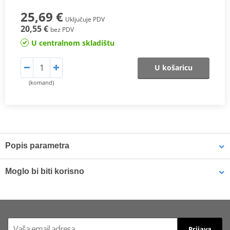
25,69 €
Uključuje PDV
20,55 €
bez PDV
U centralnom skladištu
U košaricu
(komand)
Popis parametra
CL Brakes Brake Pads
Moglo bi biti korisno
Brakes of MotoGP World Champions
Also used for TGV trains, wind turbines, and helicopters
Brake cleaner - Universal degreaser MOTIP DUPLI 090514 750
Made in France since 1996
ml (ideal for workshops)
Prijava