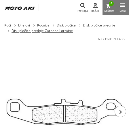
0
Pretraga
Račun
Košarica
Meni
Pretraga
Kući
Dijelovi
Kočnice
Disk pločice
Disk pločice prednje
Disk pločice prednje Carbone Lorraine
Naš kod:
P11486