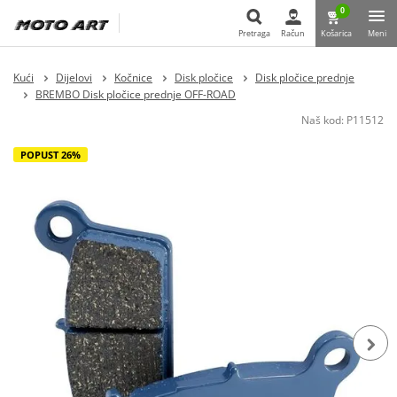
0
Pretraga
Račun
Košarica
Meni
Pretraga
Kući
Dijelovi
Kočnice
Disk pločice
Disk pločice prednje
BREMBO Disk pločice prednje OFF-ROAD
Naš kod:
P11512
POPUST 26%