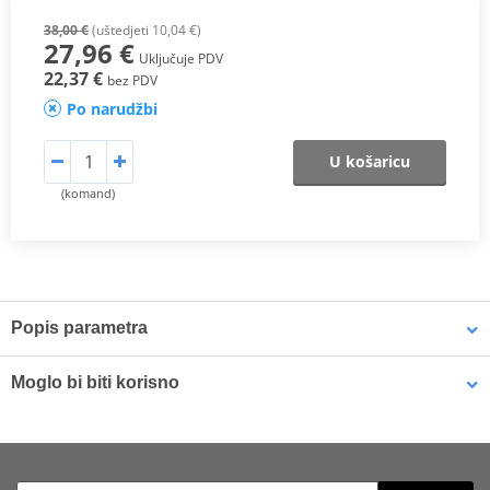
38,00 €
(uštedjeti 10,04 €)
27,96 €
Uključuje PDV
22,37 €
bez PDV
Po narudžbi
U košaricu
(komand)
Popis parametra
TT Compound
Moglo bi biti korisno
A
carbon-ceramic material with a semi-metallic matrix
, designed
for
off-road use
and particularly suitable for
low-grip surfaces
Brake cleaner - Universal degreaser MOTIP DUPLI 090514 750
thanks to its
high modulation capability
.
ml (ideal for workshops)