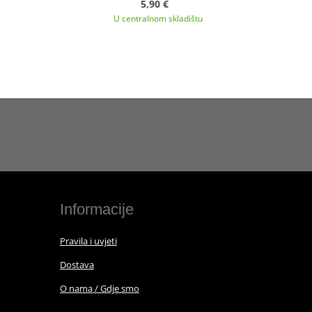
5,90 €
U centralnom skladištu
Informacije
Pravila i uvjeti
Dostava
O nama / Gdje smo