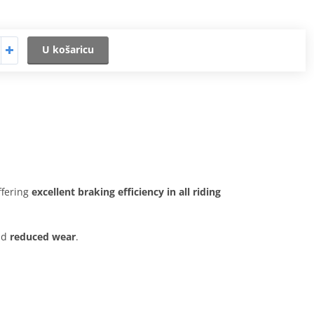
U košaricu
offering
excellent braking efficiency in all riding
nd
reduced wear
.