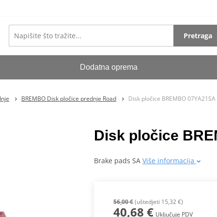
Pretraga
Dodatna oprema
dnje
BREMBO Disk pločice prednje Road
Disk pločice BREMBO 07YA21SA
Disk pločice BR
Brake pads SA
Više informacija
56,00 €
(uštedjeti 15,32 €)
40,68 €
Uključuje PDV