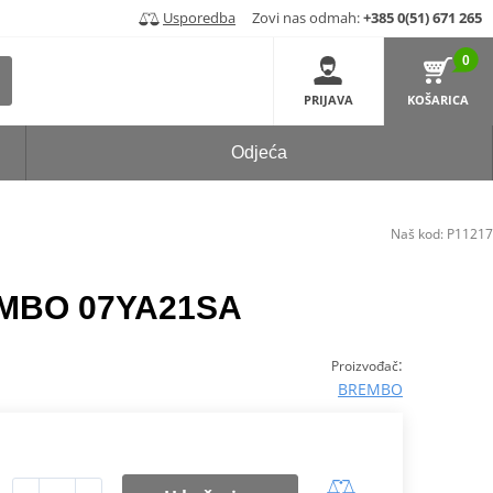
Usporedba
Zovi nas odmah:
+385 0(51) 671 265
0
PRIJAVA
KOŠARICA
Odjeća
Naš kod:
P11217
EMBO 07YA21SA
:
Proizvođač
BREMBO