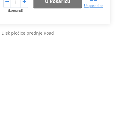
U košaricu
Usporedite
(komand)
Disk pločice prednje Road