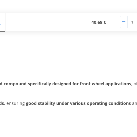
40,68 €
ed compound specifically designed for front wheel applications
, 
ds
, ensuring
good stability under various operating conditions
a