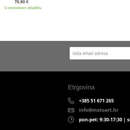
70,80 €
U centralnom skladištu
Etrgovina
+385 51 671 265
info@motoart.hr
pon-pet: 9:30-17:30 | s