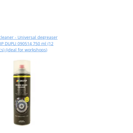
cleaner - Universal degreaser
P DUPLI 090514 750 ml (12
cs) (ideal for workshops)