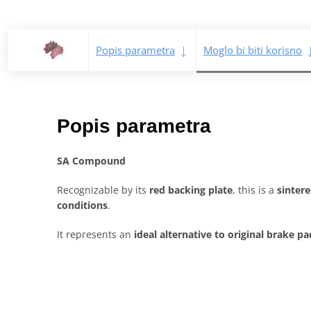
Popis parametra
Moglo bi biti korisno
Popis parametra
SA Compound
Recognizable by its
red backing plate
, this is a
sinter
conditions
.
It represents an
ideal alternative to original brake pa