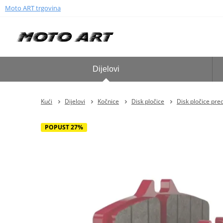
Moto ART trgovina
Dijelovi
Kući
Dijelovi
Kočnice
Disk pločice
Disk pločice pre
POPUST 27%