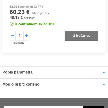
83,00 €
(uštedjeti 22,77 €)
60,23 €
Uključuje PDV
48,18 €
bez PDV
U centralnom skladištu
U košaricu
(komand)
Popis parametra
SA Compound
Moglo bi biti korisno
Recognizable by its
red backing plate
, this is a
sintered
compound specifically designed for front wheel applications
,
Brake cleaner - Universal degreaser MOTIP DUPLI 090514 750
offering
excellent braking efficiency in all riding conditions
.
ml (ideal for workshops)