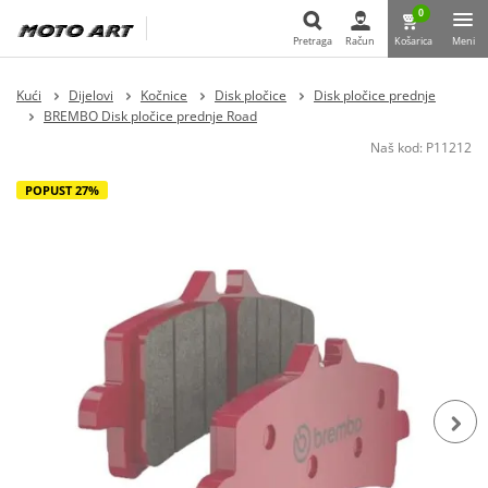
0
Pretraga
Račun
Košarica
Meni
Pretraga
Kući
Dijelovi
Kočnice
Disk pločice
Disk pločice prednje
BREMBO Disk pločice prednje Road
Naš kod:
P11212
POPUST 27%