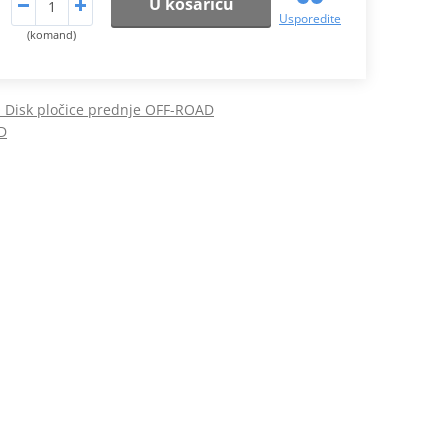
U košaricu
Usporedite
(komand)
Disk pločice prednje OFF-ROAD
D