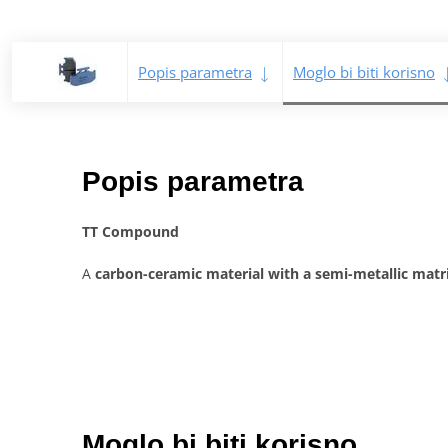
Popis parametra
Moglo bi biti korisno
Popis parametra
TT Compound
A
carbon-ceramic material with a semi-metallic matr
Moglo bi biti korisno