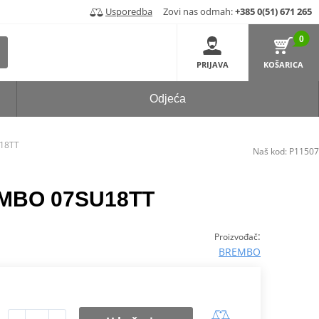
Usporedba
Zovi nas odmah:
+385 0(51) 671 265
0
PRIJAVA
KOŠARICA
Odjeća
U18TT
Naš kod:
P11507
EMBO 07SU18TT
:
Proizvođač
BREMBO