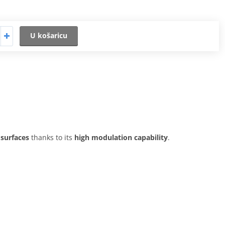
U košaricu
 surfaces
thanks to its
high modulation capability
.