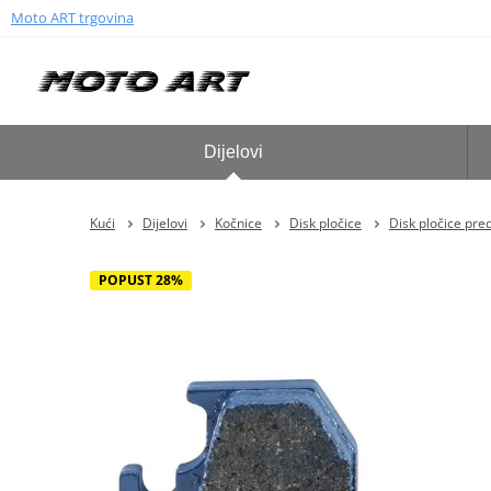
Moto ART trgovina
Dijelovi
Kući
Dijelovi
Kočnice
Disk pločice
Disk pločice pre
POPUST 28%