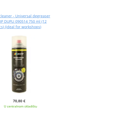
cleaner - Universal degreaser
P DUPLI 090514 750 ml (12
cs) (ideal for workshops)
70,80 €
U centralnom skladištu