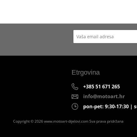
Etrgovina
+385 51 671 265
info@motoart.hr
pon-pet: 9:30-17:30 | s
Copyright © 2026 www.motoart-dijelovi.com
Sva prava pridržana