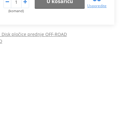
U košaricu
Usporedite
(komand)
Disk pločice prednje OFF-ROAD
D