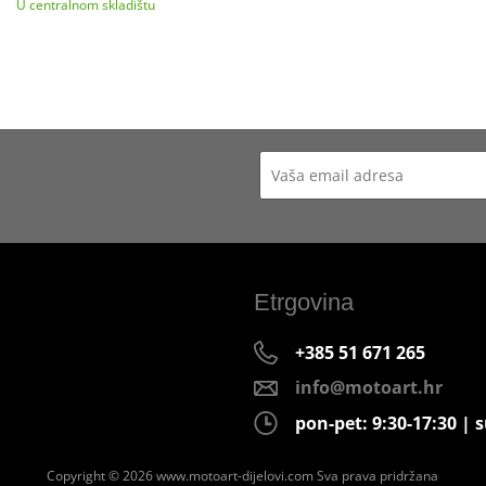
U centralnom skladištu
Etrgovina
+385 51 671 265
info@motoart.hr
pon-pet: 9:30-17:30 | s
Copyright © 2026 www.motoart-dijelovi.com
Sva prava pridržana