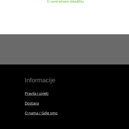
U centralnom skladištu
Informacije
Pravila i uvjeti
Dostava
O nama / Gdje smo