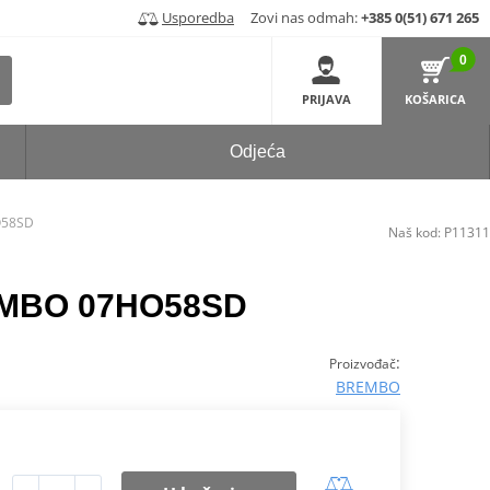
Usporedba
Zovi nas odmah:
+385 0(51) 671 265
0
PRIJAVA
KOŠARICA
Odjeća
O58SD
Naš kod:
P11311
REMBO 07HO58SD
:
Proizvođač
BREMBO