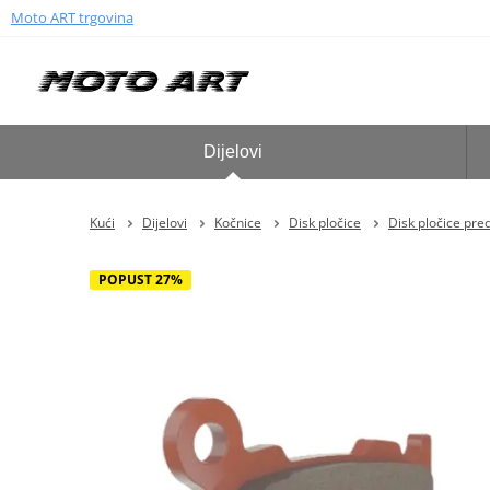
Moto ART trgovina
Dijelovi
Kući
Dijelovi
Kočnice
Disk pločice
Disk pločice pre
POPUST 27%