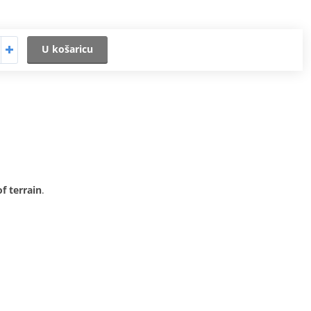
U košaricu
f terrain
.