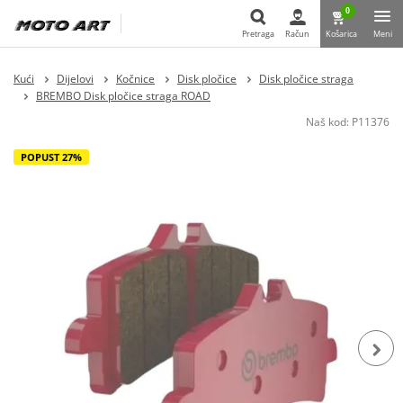
0
Pretraga
Račun
Košarica
Meni
Pretraga
Kući
Dijelovi
Kočnice
Disk pločice
Disk pločice straga
BREMBO Disk pločice straga ROAD
Naš kod:
P11376
POPUST 27%