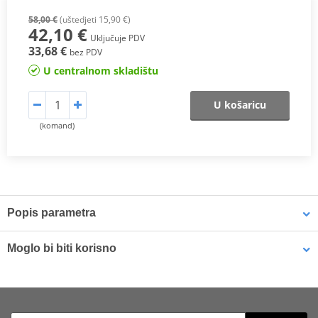
58,00 €
(uštedjeti 15,90 €)
42,10 €
Uključuje PDV
33,68 €
bez PDV
U centralnom skladištu
U košaricu
(komand)
Popis parametra
SP Compound
Moglo bi biti korisno
A
sintered compound specifically designed for rear brake
applications
, offering
stable performance in all riding conditions
.
Brake cleaner - Universal degreaser MOTIP DUPLI 090514 750
ml (ideal for workshops)
It features a
consistent friction coefficient under all operating