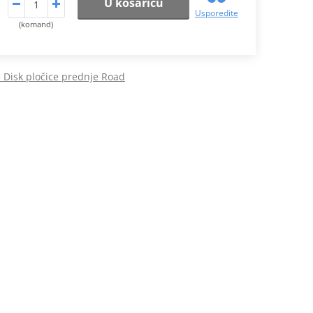
U košaricu
Usporedite
(komand)
Disk pločice prednje Road