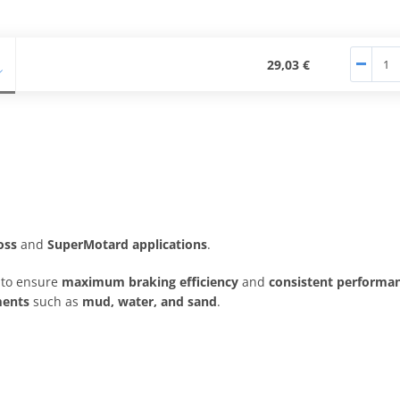
29,03 €
oss
and
SuperMotard applications
.
to ensure
maximum braking efficiency
and
consistent performan
ments
such as
mud, water, and sand
.