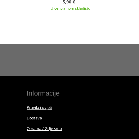
5,90 €
U centralnom skladištu
Informacije
Pravila i uvjeti
Dostava
O nama / Gdje smo