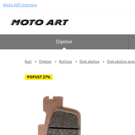
Moto ART trgovina
Dijelovi
Kući
Dijelovi
Kočnice
Disk pločice
Disk pločice pre
POPUST 27%