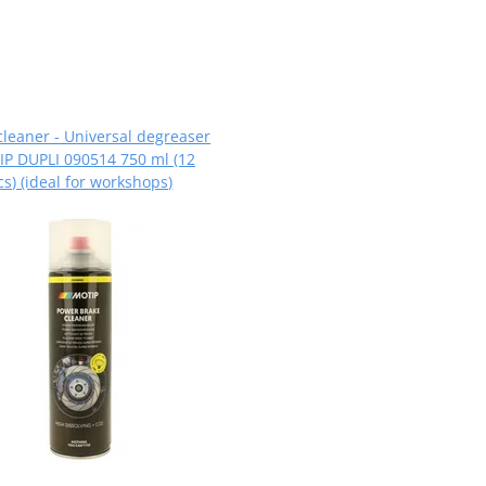
cleaner - Universal degreaser
P DUPLI 090514 750 ml (12
cs) (ideal for workshops)