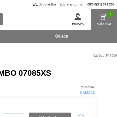
Usporedba
Zovi nas odmah:
+385 0(51) 671 265
0
PRIJAVA
KOŠARICA
Odjeća
Naš kod:
P11569
EMBO 07085XS
:
Proizvođač
BREMBO