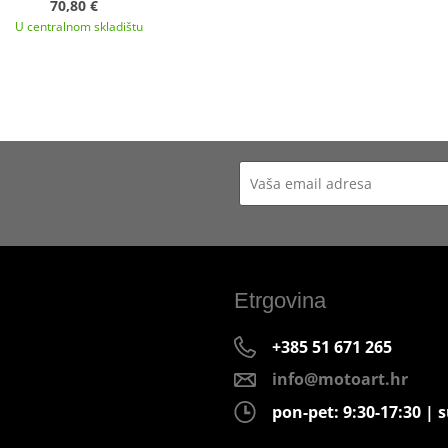
70,80 €
U centralnom skladištu
Etrgovina
+385 51 671 265
info@motoart.hr
pon-pet: 9:30-17:30 | s