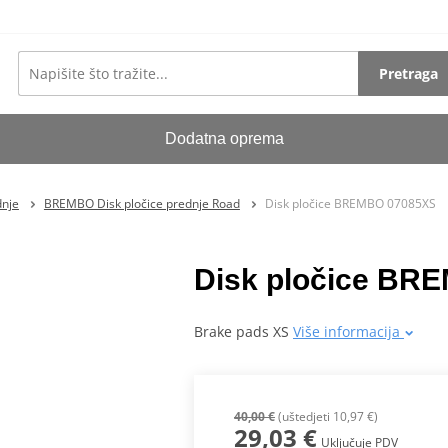
Pretraga
Dodatna oprema
dnje
BREMBO Disk pločice prednje Road
Disk pločice BREMBO 07085XS
Disk pločice BR
Brake pads XS
Više informacija
40,00 €
(uštedjeti 10,97 €)
29,03 €
Uključuje PDV