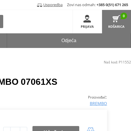
Usporedba
Zovi nas odmah:
+385 0(51) 671 265
0
PRIJAVA
KOŠARICA
Odjeća
Naš kod:
P11552
EMBO 07061XS
:
Proizvođač
BREMBO