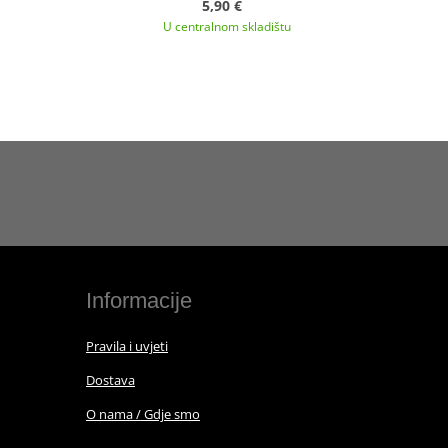
5,90 €
U centralnom skladištu
Informacije
Pravila i uvjeti
Dostava
O nama / Gdje smo