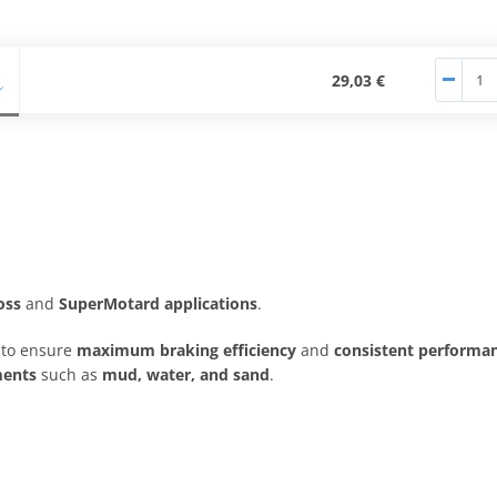
29,03 €
oss
and
SuperMotard applications
.
to ensure
maximum braking efficiency
and
consistent performan
ments
such as
mud, water, and sand
.