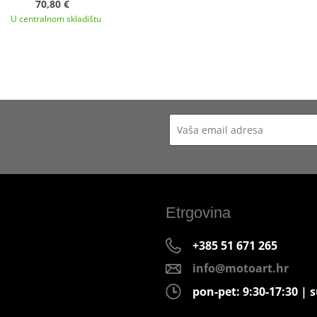
70,80 €
U centralnom skladištu
Etrgovina
+385 51 671 265
info@motoart.hr
pon-pet: 9:30-17:30 | s