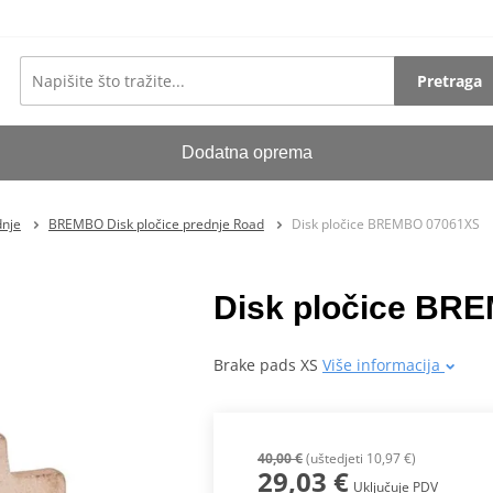
Pretraga
Dodatna oprema
dnje
BREMBO Disk pločice prednje Road
Disk pločice BREMBO 07061XS
Disk pločice BR
Brake pads XS
Više informacija
40,00 €
(uštedjeti 10,97 €)
29,03 €
Uključuje PDV