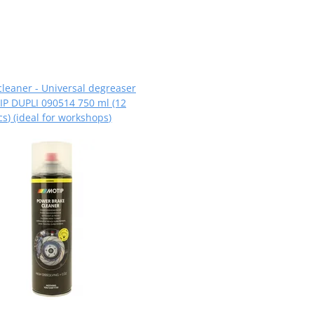
cleaner - Universal degreaser
P DUPLI 090514 750 ml (12
cs) (ideal for workshops)