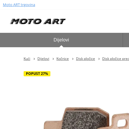
Moto ART trgovina
Dijelovi
Kući
Dijelovi
Kočnice
Disk pločice
Disk pločice pre
POPUST 27%