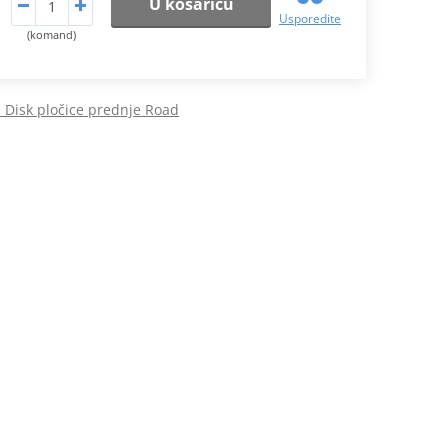
U košaricu
Usporedite
(komand)
Disk pločice prednje Road