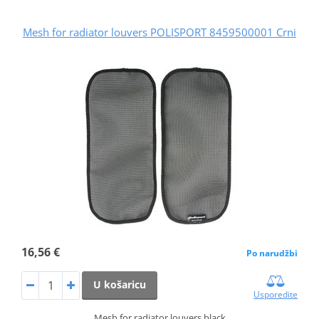
Mesh for radiator louvers POLISPORT 8459500001 Crni
16,56 €
Po narudžbi
U košaricu
Usporedite
Mesh for radiator louvers black