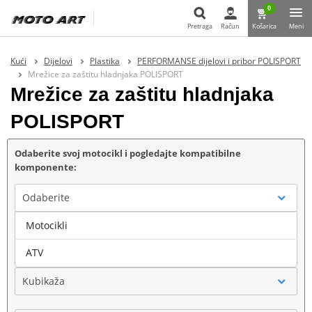
0
Pretraga
Račun
Košarica
Meni
Pretraga
Kući
Dijelovi
Plastika
PERFORMANSE dijelovi i pribor POLISPORT
Mrežice za zaštitu hladnjaka POLISPORT
Mrežice za zaštitu hladnjaka
POLISPORT
Odaberite svoj motocikl i pogledajte kompatibilne
komponente:
Odaberite
Motocikli
Marka
ATV
Kubikaža