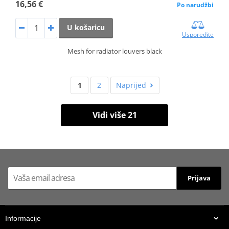
16,56 €
Po narudžbi
U košaricu
Usporedite
Mesh for radiator louvers black
1
2
Naprijed
Vidi više 21
Prijava
Informacije