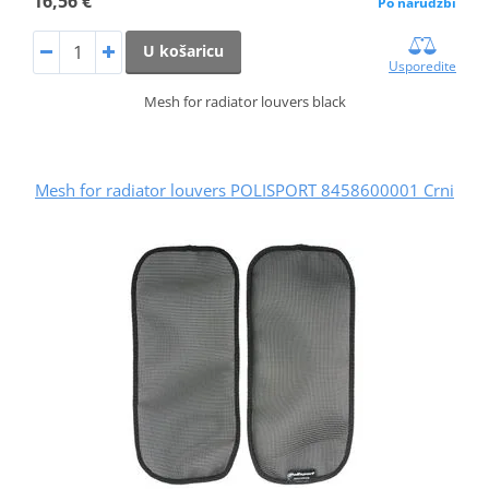
16,56 €
Po narudžbi
U košaricu
Usporedite
Mesh for radiator louvers black
Mesh for radiator louvers POLISPORT 8458600001 Crni