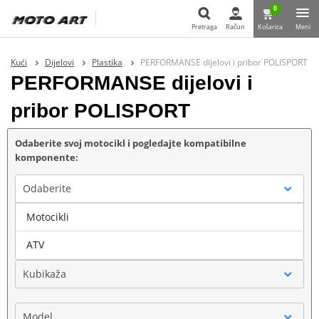
0
Pretraga
Račun
Košarica
Meni
Pretraga
Kući
Dijelovi
Plastika
PERFORMANSE dijelovi i pribor POLISPORT
PERFORMANSE dijelovi i
pribor POLISPORT
Odaberite svoj motocikl i pogledajte kompatibilne
komponente:
Odaberite
Motocikli
Marka
ATV
Kubikaža
Model