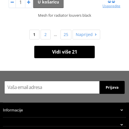
U košaricu
Usporedite
Mesh for radiator louvers black
1
2
…
25
Naprijed
Vidi više 21
Prijava
Informacije