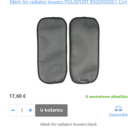
Mesh for radiator louvers POLISPORT 8500900001 Crni
17,60 €
U centralnom skladištu
U košaricu
Usporedite
Mesh for radiator louvers black