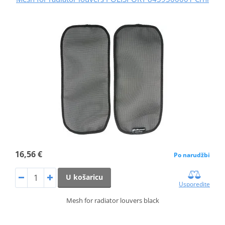
16,56 €
Po narudžbi
U košaricu
Usporedite
Mesh for radiator louvers black