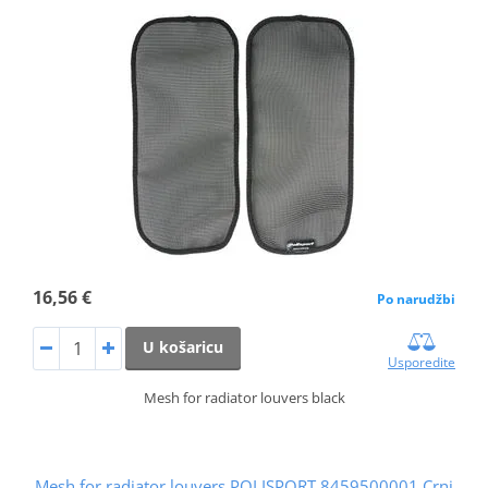
16,56 €
Po narudžbi
U košaricu
Usporedite
Mesh for radiator louvers black
Mesh for radiator louvers POLISPORT 8459500001 Crni