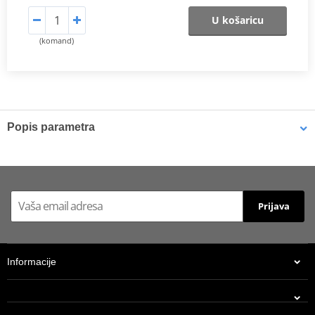
U košaricu
(komand)
Popis parametra
Catalog 2021
PDF
Prijava
Informacije