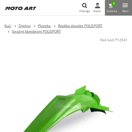
0
Pretraga
Račun
Košarica
Meni
Pretraga
Kući
Dijelovi
Plastika
Replika plastike POLISPORT
Stražnji blatobrani POLISPORT
Naš kod:
P12641