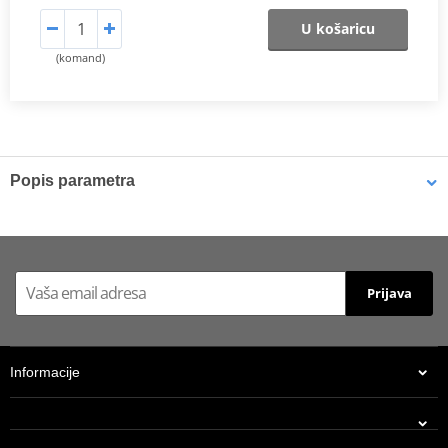
U košaricu
(komand)
Popis parametra
Catalog 2021
PDF
Prijava
Informacije