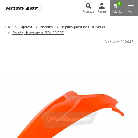
0
Pretraga
Račun
Košarica
Meni
Pretraga
Kući
Dijelovi
Plastika
Replika plastike POLISPORT
Stražnji blatobrani POLISPORT
Naš kod:
P12645