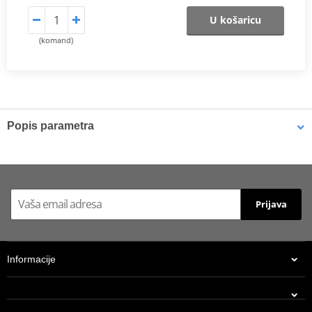
U košaricu
(komand)
Popis parametra
Catalog 2021
PDF
Prijava
Informacije