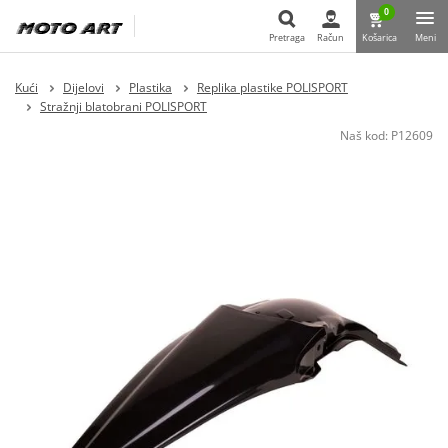
0
Pretraga
Račun
Košarica
Meni
Pretraga
Kući
Dijelovi
Plastika
Replika plastike POLISPORT
Stražnji blatobrani POLISPORT
Naš kod:
P12609