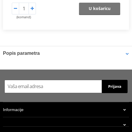
U košaricu
(komand)
Popis parametra
Catalog 2021
PDF
Prijava
Informacije