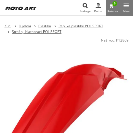
0
Pretraga
Račun
Košarica
Meni
Pretraga
Kući
Dijelovi
Plastika
Replika plastike POLISPORT
Stražnji blatobrani POLISPORT
Naš kod:
P12869