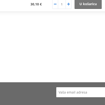
U košaricu
30,10 €