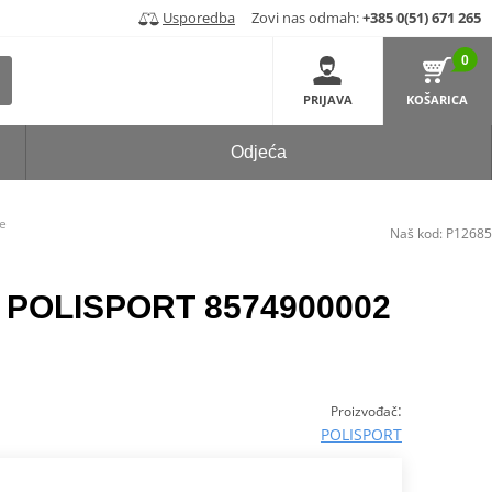
Usporedba
Zovi nas odmah:
+385 0(51) 671 265
0
PRIJAVA
KOŠARICA
Odjeća
e
Naš kod:
P12685
an POLISPORT 8574900002
:
Proizvođač
POLISPORT