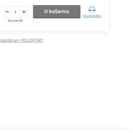
U košaricu
Usporedite
(komand)
 blatobrani POLISPORT