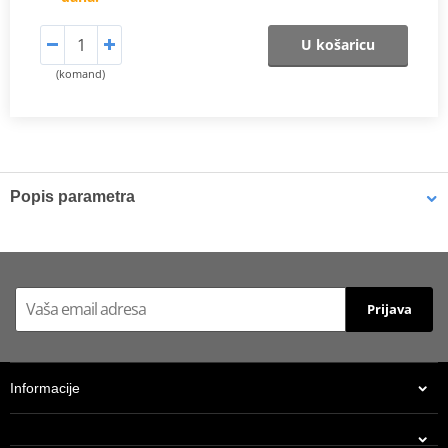
U košaricu
(komand)
Popis parametra
Catalog 2021
PDF
Prijava
Informacije