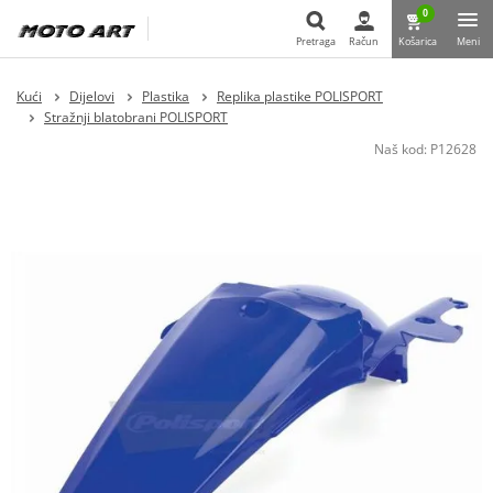
0
Pretraga
Račun
Košarica
Meni
Pretraga
Kući
Dijelovi
Plastika
Replika plastike POLISPORT
Stražnji blatobrani POLISPORT
Naš kod:
P12628