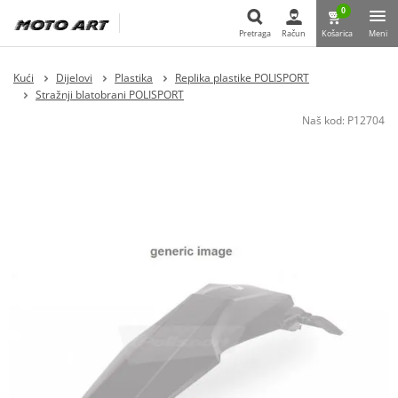
0
Pretraga
Račun
Košarica
Meni
Pretraga
Kući
Dijelovi
Plastika
Replika plastike POLISPORT
Stražnji blatobrani POLISPORT
Naš kod:
P12704