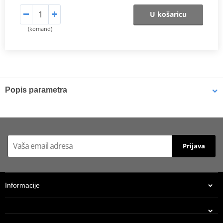
U košaricu
(komand)
Popis parametra
Catalog 2021
PDF
Prijava
Informacije